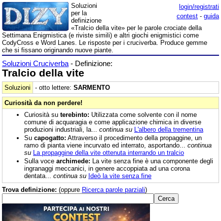
Soluzioni
login/registrati
per la
contest
-
guida
definizione
«Tralcio della vite» per le parole crociate della
Settimana Enigmistica (e riviste simili) e altri giochi enigmistici come
CodyCross e Word Lanes. Le risposte per i cruciverba. Produce gemme
che si fissano originando nuove piante.
Soluzioni Cruciverba
- Definizione:
Tralcio della vite
Soluzioni
- otto lettere:
SARMENTO
Curiosità da non perdere!
Curiosità su
terebinto:
Utilizzata come solvente con il nome
comune di acquaragia e come applicazione chimica in diverse
produzioni industriali, la...
continua su
L'albero della trementina
Su
capogatto:
Attraverso il procedimento della propaggine, un
ramo di pianta viene incurvato ed interrato, asportando...
continua
su
La propaggine della vite ottenuta interrando un tralcio
Sulla voce
archimede:
La vite senza fine è una componente degli
ingranaggi meccanici, in genere accoppiata ad una corona
dentata...
continua su
Ideò la vite senza fine
Trova definizione:
(oppure
Ricerca parole parziali
)