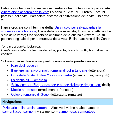
Definizioni che puoi trovare nei cruciverba e che contengono la parola
vite
:
Albero che s'accorda con la vite
; Lo sono le "Vite" di Plutarco; Comuni
parassiti della vite; Particolare sistema di coltivazione della vite; Ha sette
vite.
Parole crociate con il termine
della
:
Un vincolo per salvaguardare la
sicurezza della Nazione
; Parte della noce moscata; Il farmaco detto anche
siero della verità; Una specialità originaria della cucina svizzera; Va sui
pennoni degli alberi per la manovra della vela; Bella macchina della Canon.
Temi e categorie:
botanica.
Parole associate:
foglie, piante, erba, pianta, bianchi, frutti, fiori, albero e
conifere.
Soluzioni per risolvere le seguenti domande nelle
parole crociate
:
Fare degli acquisti
Il genere narrativo di molti romanzi di John Le Carré
(letteratura)
Città dello Stato di New York - cruciverba
(america, usa, new york)
La donna più... ombrosa
Soluzione per: Zizi, danzatrice e attrice d'oltralpe del passato
(balli)
Mobile a mensole
(arredamento, francese)
Celebre romanzo di Gogol
(letteratura, romanzo)
Navigazione
Dizionario sulla parola
sarmento
. Altre voci vicine alfabeticamente:
sarmentaceo
,
sarmenti
«
sarmento
»
sarmentosa
,
sarmentose