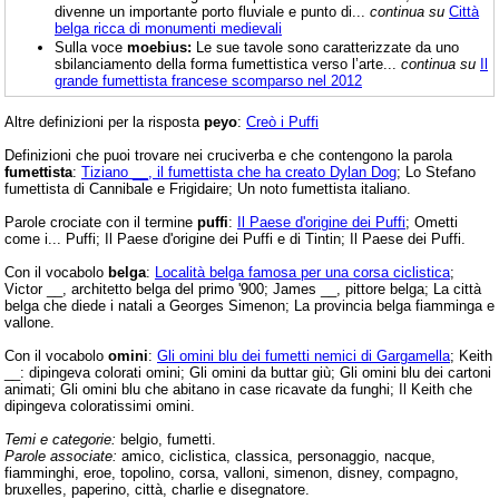
divenne un importante porto fluviale e punto di...
continua su
Città
belga ricca di monumenti medievali
Sulla voce
moebius:
Le sue tavole sono caratterizzate da uno
sbilanciamento della forma fumettistica verso l’arte...
continua su
Il
grande fumettista francese scomparso nel 2012
Altre definizioni per la risposta
peyo
:
Creò i Puffi
Definizioni che puoi trovare nei cruciverba e che contengono la parola
fumettista
:
Tiziano __, il fumettista che ha creato Dylan Dog
; Lo Stefano
fumettista di Cannibale e Frigidaire; Un noto fumettista italiano.
Parole crociate con il termine
puffi
:
Il Paese d'origine dei Puffi
; Ometti
come i... Puffi; Il Paese d'origine dei Puffi e di Tintin; Il Paese dei Puffi.
Con il vocabolo
belga
:
Località belga famosa per una corsa ciclistica
;
Victor __, architetto belga del primo '900; James __, pittore belga; La città
belga che diede i natali a Georges Simenon; La provincia belga fiamminga e
vallone.
Con il vocabolo
omini
:
Gli omini blu dei fumetti nemici di Gargamella
; Keith
__: dipingeva colorati omini; Gli omini da buttar giù; Gli omini blu dei cartoni
animati; Gli omini blu che abitano in case ricavate da funghi; Il Keith che
dipingeva coloratissimi omini.
Temi e categorie:
belgio, fumetti.
Parole associate:
amico, ciclistica, classica, personaggio, nacque,
fiamminghi, eroe, topolino, corsa, valloni, simenon, disney, compagno,
bruxelles, paperino, città, charlie e disegnatore.