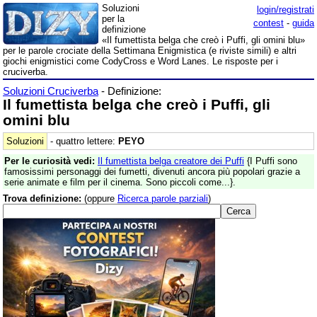
Soluzioni
login/registrati
per la
contest
-
guida
definizione
«Il fumettista belga che creò i Puffi, gli omini blu»
per le parole crociate della Settimana Enigmistica (e riviste simili) e altri
giochi enigmistici come CodyCross e Word Lanes. Le risposte per i
cruciverba.
Soluzioni Cruciverba
- Definizione:
Il fumettista belga che creò i Puffi, gli
omini blu
Soluzioni
- quattro lettere:
PEYO
Per le curiosità vedi:
Il fumettista belga creatore dei Puffi
{I Puffi sono
famosissimi personaggi dei fumetti, divenuti ancora più popolari grazie a
serie animate e film per il cinema. Sono piccoli come...}.
Trova definizione:
(oppure
Ricerca parole parziali
)