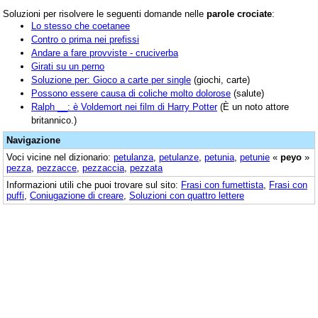
Soluzioni per risolvere le seguenti domande nelle
parole crociate
:
Lo stesso che coetanee
Contro o prima nei prefissi
Andare a fare provviste - cruciverba
Girati su un perno
Soluzione per: Gioco a carte per single
(giochi, carte)
Possono essere causa di coliche molto dolorose
(salute)
Ralph __: è Voldemort nei film di Harry Potter
(È un noto attore
britannico.)
Navigazione
Voci vicine nel dizionario:
petulanza
,
petulanze
,
petunia
,
petunie
«
peyo
»
pezza
,
pezzacce
,
pezzaccia
,
pezzata
Informazioni utili che puoi trovare sul sito:
Frasi con fumettista
,
Frasi con
puffi
,
Coniugazione di creare
,
Soluzioni con quattro lettere