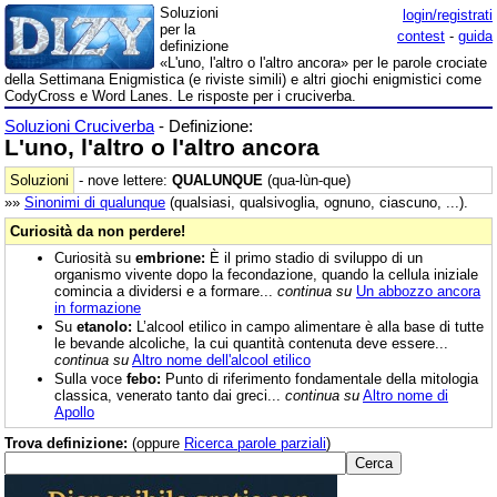
Soluzioni
login/registrati
per la
contest
-
guida
definizione
«L'uno, l'altro o l'altro ancora» per le parole crociate
della Settimana Enigmistica (e riviste simili) e altri giochi enigmistici come
CodyCross e Word Lanes. Le risposte per i cruciverba.
Soluzioni Cruciverba
- Definizione:
L'uno, l'altro o l'altro ancora
Soluzioni
- nove lettere:
QUALUNQUE
(qua-lùn-que)
»»
Sinonimi di
qualunque
(qualsiasi, qualsivoglia, ognuno, ciascuno, ...).
Curiosità da non perdere!
Curiosità su
embrione:
È il primo stadio di sviluppo di un
organismo vivente dopo la fecondazione, quando la cellula iniziale
comincia a dividersi e a formare...
continua su
Un abbozzo ancora
in formazione
Su
etanolo:
L’alcool etilico in campo alimentare è alla base di tutte
le bevande alcoliche, la cui quantità contenuta deve essere...
continua su
Altro nome dell'alcool etilico
Sulla voce
febo:
Punto di riferimento fondamentale della mitologia
classica, venerato tanto dai greci...
continua su
Altro nome di
Apollo
Trova definizione:
(oppure
Ricerca parole parziali
)