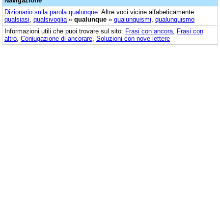
Navigazione
Dizionario sulla parola
qualunque
. Altre voci vicine alfabeticamente:
qualsiasi
,
qualsivoglia
«
qualunque
»
qualunquismi
,
qualunquismo
Informazioni utili che puoi trovare sul sito:
Frasi con ancora
,
Frasi con
altro
,
Coniugazione di ancorare
,
Soluzioni con nove lettere