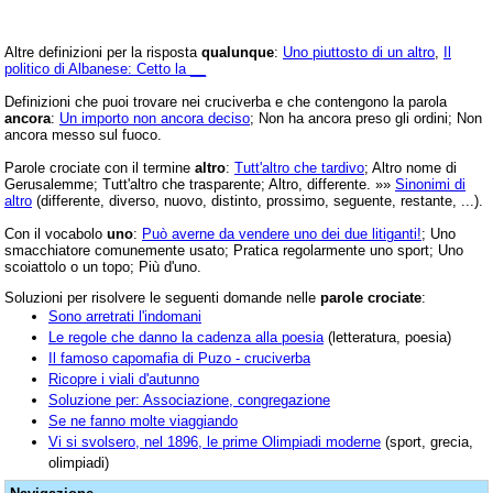
Altre definizioni per la risposta
qualunque
:
Uno piuttosto di un altro
,
Il
politico di Albanese: Cetto la __
Definizioni che puoi trovare nei cruciverba e che contengono la parola
ancora
:
Un importo non ancora deciso
; Non ha ancora preso gli ordini; Non
ancora messo sul fuoco.
Parole crociate con il termine
altro
:
Tutt'altro che tardivo
; Altro nome di
Gerusalemme; Tutt'altro che trasparente; Altro, differente. »»
Sinonimi di
altro
(differente, diverso, nuovo, distinto, prossimo, seguente, restante, ...).
Con il vocabolo
uno
:
Può averne da vendere uno dei due litiganti!
; Uno
smacchiatore comunemente usato; Pratica regolarmente uno sport; Uno
scoiattolo o un topo; Più d'uno.
Soluzioni per risolvere le seguenti domande nelle
parole crociate
:
Sono arretrati l'indomani
Le regole che danno la cadenza alla poesia
(letteratura, poesia)
Il famoso capomafia di Puzo - cruciverba
Ricopre i viali d'autunno
Soluzione per: Associazione, congregazione
Se ne fanno molte viaggiando
Vi si svolsero, nel 1896, le prime Olimpiadi moderne
(sport, grecia,
olimpiadi)