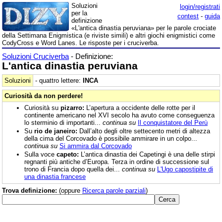
Soluzioni
login/registrati
per la
contest
-
guida
definizione
«L'antica dinastia peruviana» per le parole crociate
della Settimana Enigmistica (e riviste simili) e altri giochi enigmistici come
CodyCross e Word Lanes. Le risposte per i cruciverba.
Soluzioni Cruciverba
- Definizione:
L'antica dinastia peruviana
Soluzioni
- quattro lettere:
INCA
Curiosità da non perdere!
Curiosità su
pizarro:
L’apertura a occidente delle rotte per il
continente americano nel XVI secolo ha avuto come conseguenza
lo sterminio di importanti...
continua su
Il conquistatore del Perù
Su
rio de janeiro:
Dall’alto degli oltre settecento metri di altezza
della cima del Corcovado è possibile ammirare in un colpo...
continua su
Si ammira dal Corcovado
Sulla voce
capeto:
L’antica dinastia dei Capetingi è una delle stirpi
regnanti più antiche d’Europa. Terza in ordine di successione sul
trono di Francia dopo quella dei...
continua su
L'Ugo capostipite di
una dinastia francese
Trova definizione:
(oppure
Ricerca parole parziali
)