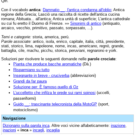
Qin.
Con il vocabolo
antica
:
Damnatio __, l'antica condanna all'oblio
; Antica
regione della Grecia; Lasciò una raccolta di ricette dell'antica cucina
romana; Abituata... all'antica; Antica unità di superficie; L'antica cattedrale
su cui fu eretto il Duomo di Firenze. »»
Sinonimi di antico
(antiquato,
arcaico, vecchio, primitivo, passato, sorpassato, ...).
Temi e categorie:
storia, america, perù.
Parole associate:
antico, isola, enrico, capitale, italia, città, presidente,
stati, storico, lima, napoleone, nome, incas, americano, regnò, grande,
battaglia, cile, machu, picchu, storica, peruviani, regnarono e york.
Soluzioni per risolvere le seguenti domande nelle
parole crociate
:
Pianta che produce bacche aromatiche
(Dà.)
Risparmiano su tutto
Insegnante in breve - cruciverba
(abbreviazioni)
Grandi da far paura
Soluzione per: È famoso quello di Oz
L'uccelletto che infilza le prede sui rami spinosi
(uccelli,
passeriformi)
Guido __: trascinante telecronista della MotoGP
(sport,
motociclismo)
Navigazione
Dizionario sulla parola
inca
. Altre voci vicine alfabeticamente:
inazione
,
inazioni
«
inca
»
incagli
,
incaglia