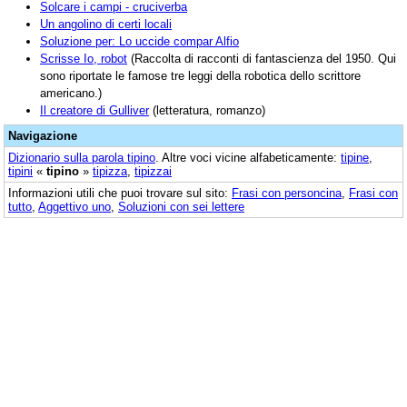
Solcare i campi - cruciverba
Un angolino di certi locali
Soluzione per: Lo uccide compar Alfio
Scrisse Io, robot
(Raccolta di racconti di fantascienza del 1950. Qui
sono riportate le famose tre leggi della robotica dello scrittore
americano.)
Il creatore di Gulliver
(letteratura, romanzo)
Navigazione
Dizionario sulla parola
tipino
. Altre voci vicine alfabeticamente:
tipine
,
tipini
«
tipino
»
tipizza
,
tipizzai
Informazioni utili che puoi trovare sul sito:
Frasi con personcina
,
Frasi con
tutto
,
Aggettivo uno
,
Soluzioni con sei lettere