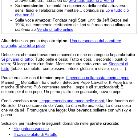
attraversato da...
continua su
Gira tutto attorno a Roma
Su
inesistente:
L’umanità fa esperienza della realtà attraverso i
sensi fisici e l’elaborazione mentale...
continua su
Lo è tutto ciò
che non è!
Sulla voce
amazon:
Fondata negli Stati Uniti da Jeff Bezos nel
1994, dal commercio elettronico dei libri si è man mano allargata...
continua su
Vende di tutto online
Altre definizioni per la risposta
tipino
:
Una personcina dal carattere
originale
,
Uno tutto pepe
Definizioni che puoi trovare nei cruciverba e che contengono la parola
tutto
:
Si privano di tutto
; Tutto pelle e ossa; Tutto è così... secondo i punti di
vista; Si legge tutto d'un fiato; Mantiene tutto sotto zero. »»
Sinonimi di
tutto
(totale, completo, complessivo, intero, globale, indiviso, ogni, ...).
Parole crociate con il termine
pepe
:
Il pecorino nella pasta cacio e pepe
;
Manuel __ Montalbán: ha creato il detective Pepe Carvalho; Il Pepe tra le
marche di sherry; Può contenere anche il pepe e gli stuzzicadenti; È
celebre per il suo pepe; Un primo piatto con guanciale, uova e pepe.
Con il vocabolo
una
:
Legge tenendo una mano nelle mani
; Una favorita del
Re Sole; Una concorrente dell'Audi; Lo è a volte una lotta; Lo è una cosa
che va da sé; Promulgare una legge; Una bevanda bollente con whisky e
panna.
Soluzioni per risolvere le seguenti domande nelle
parole crociate
:
Elegantone vanesio
Il cavallo alato di Astolfo