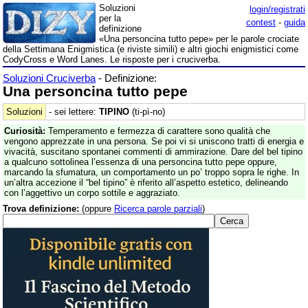
Soluzioni
login/registrati
per la
contest
-
guida
definizione
«Una personcina tutto pepe» per le parole crociate
della Settimana Enigmistica (e riviste simili) e altri giochi enigmistici come
CodyCross e Word Lanes. Le risposte per i cruciverba.
Soluzioni Cruciverba
- Definizione:
Una personcina tutto pepe
Soluzioni
- sei lettere:
TIPINO
(ti-pì-no)
Curiosità:
Temperamento e fermezza di carattere sono qualità che
vengono apprezzate in una persona. Se poi vi si uniscono tratti di energia e
vivacità, suscitano spontanei commenti di ammirazione. Dare del bel tipino
a qualcuno sottolinea l’essenza di una personcina tutto pepe oppure,
marcando la sfumatura, un comportamento un po’ troppo sopra le righe. In
un’altra accezione il “bel tipino” è riferito all’aspetto estetico, delineando
con l’aggettivo un corpo sottile e aggraziato.
Trova definizione:
(oppure
Ricerca parole parziali
)