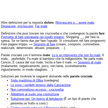
Altre definizioni per la risposta
dolere
:
Rincrescere o... avere male
,
Dispiacere, rincrescere
,
Far male
Definizioni che puoi trovare nei cruciverba e che contengono la parola
fare
:
Permette di fare salvataggi nei luoghi impervi
; Shopping __, per fare la
spesa; Se ne fanno due per fare l'uguale; Si consultano nel fare programmi;
Fare pagare troppo. »»
Sinonimi di fare
(creare, comporre, commettere,
realizzare, determinare, attuare, preparare, ...).
Parole crociate con il termine
male
:
Lo è un intervento che non fa male
; Il
male... preferibile; Fa male al bambino che fa indigestione; Ne parla male
Cencio; È causa del suo male; Incita a fare il male. »»
Sinonimi di male
(malamente, negativamente, poco, non bene, scorrettamente,
ingiustamente, in modo sbagliato, ...).
Soluzioni per risolvere le seguenti domande nelle
parole crociate
:
Sigla marittima di Olbia
(sardegna)
Lo sono i verdetti emessi dalla Cassazione
Non commettono eccessi - cruciverba
Abbattere al suolo una costruzione
Soluzione per: Un bosco di betulacee
(È un tipo di piante che
presenta un frutto a cono.)
Centro veneto noto per il Prosecco
(italia, vini)