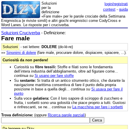
Soluzioni
login/registrati
per la
contest
-
guida
definizione
«Fare male» per le parole crociate della Settimana
Enigmistica (e riviste simili) e altri giochi enigmistici come CodyCross e
Word Lanes. Le risposte per i cruciverba.
Soluzioni Cruciverba
- Definizione:
Fare male
Soluzioni
- sei lettere:
DOLERE
(do-lé-re)
»»
Sinonimi di
dolere
(fare male, procurare dolore, dispiacere, spiacere, ...).
Curiosità da non perdere!
Curiosità su
fibre tessili:
Stoffe e filati sono le fondamenta
dell’intera industria dell’abbigliamento, oltre ad figurare come...
continua su
Si usano per fare stoffe
Su
sestante:
Si tratta di un antico strumento ottico, che durante la
navigazione marittima consentiva di fare il punto della propria
posizione in base a quella degli...
continua su
Si usava per fare il
punto
Sulla voce
gelatiera:
Con il loro sapore di sciroppo di zucchero e
frutta, i sorbetti sono una golosità che piace proprio a tutti. Gustosi
e rinfrescanti, se ne...
continua su
La macchina per fare i sorbetti
Trova definizione:
(oppure
Ricerca parole parziali
)
Da leggere su Dizy