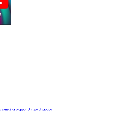
 varietà di pioppo
,
Un tipo di pioppo