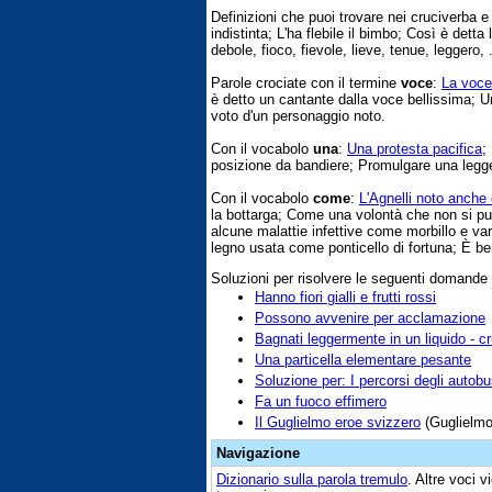
Definizioni che puoi trovare nei cruciverba 
indistinta; L'ha flebile il bimbo; Così è detta 
debole, fioco, fievole, lieve, tenue, leggero, .
Parole crociate con il termine
voce
:
La voce
è detto un cantante dalla voce bellissima; U
voto d'un personaggio noto.
Con il vocabolo
una
:
Una protesta pacifica
;
posizione da bandiere; Promulgare una leg
Con il vocabolo
come
:
L'Agnelli noto anche
la bottarga; Come una volontà che non si pu
alcune malattie infettive come morbillo e va
legno usata come ponticello di fortuna; È be
Soluzioni per risolvere le seguenti domande
Hanno fiori gialli e frutti rossi
Possono avvenire per acclamazione
Bagnati leggermente in un liquido - c
Una particella elementare pesante
Soluzione per: I percorsi degli autob
Fa un fuoco effimero
Il Guglielmo eroe svizzero
(Guglielmo
Navigazione
Dizionario sulla parola
tremulo
. Altre voci 