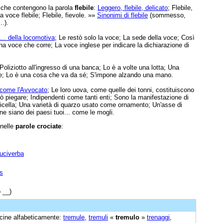
e che contengono la parola
flebile
:
Leggero, flebile, delicato
; Flebile,
la voce flebile; Flebile, fievole. »»
Sinonimi di flebile
(sommesso,
..).
... della locomotiva
; Le restò solo la voce; La sede della voce; Così
na voce che corre; La voce inglese per indicare la dichiarazione di
 Poliziotto all'ingresso di una banca; Lo è a volte una lotta; Una
ge; Lo è una cosa che va da sé; S'impone alzando una mano.
 come l'Avvocato
; Le loro uova, come quelle dei tonni, costituiscono
ò piegare; Indipendenti come tanti enti; Sono la manifestazione di
ricella; Una varietà di quarzo usato come ornamento; Un'asse di
ne siano dei paesi tuoi... come le mogli.
 nelle
parole crociate
:
ruciverba
us
 __)
vicine alfabeticamente:
tremule
,
tremuli
«
tremulo
»
trenaggi
,