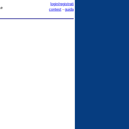
login/registrati
Le
contest
-
guida