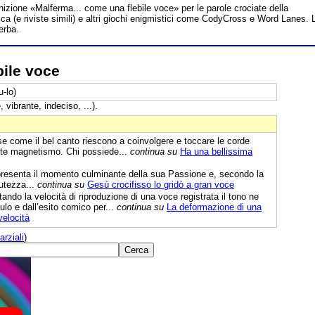
inizione «Malferma... come una flebile voce» per le parole crociate della
a (e riviste simili) e altri giochi enigmistici come CodyCross e Word Lanes. 
erba.
bile voce
u-lo)
 vibrante, indeciso, ...).
 come il bel canto riescono a coinvolgere e toccare le corde
nante magnetismo. Chi possiede...
continua su
Ha una bellissima
presenta il momento culminante della sua Passione e, secondo la
iutezza...
continua su
Gesù crocifisso lo gridò a gran voce
ndo la velocità di riproduzione di una voce registrata il tono ne
ulo e dall’esito comico per...
continua su
La deformazione di una
velocità
arziali
)