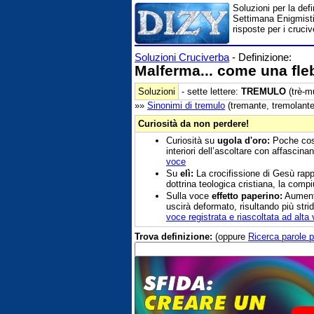
Soluzioni per la def
Settimana Enigmistic
risposte per i cruciv
Soluzioni Cruciverba
- Definizione:
Malferma... come una fle
Soluzioni
- sette lettere:
TREMULO
(trè-m
»»
Sinonimi di
tremulo
(tremante, tremolante,
Curiosità da non perdere!
Curiosità su
ugola d'oro:
Poche cose
interiori dell’ascoltare con affasci
voce
Su
elì:
La crocifissione di Gesù rap
dottrina teologica cristiana, la comp
Sulla voce
effetto paperino:
Aumenta
uscirà deformato, risultando più strid
voce registrata e riascoltata ad alta 
Trova definizione:
(oppure
Ricerca parole p