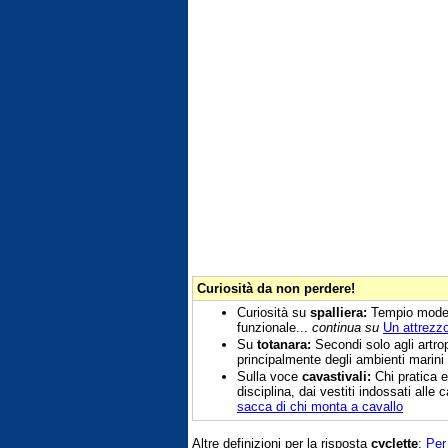
Curiosità da non perdere!
Curiosità su
spalliera:
Tempio modern
funzionale...
continua su
Un attrezzo
Su
totanara:
Secondi solo agli artrop
principalmente degli ambienti marini
Sulla voce
cavastivali:
Chi pratica e
disciplina, dai vestiti indossati all
sacca di chi monta a cavallo
Altre definizioni per la risposta
cyclette
:
Per