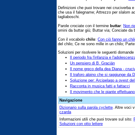
Definizioni che puoi trovare nei cruciverba 
che usa il falegname; Attrezzo per slalom ac
tagliaboschi.
Parole crociate con il termine
buttar
:
Non ri
omini da buttar giù; Buttar via; Conciate da b
Con il vocabolo
chilo
:
Con ciò fanno un chil
del chilo; Ce ne sono mille in un chilo; Parte
Soluzioni per risolvere le seguenti domande
Il periodo fra l'infanzia e l'adolescenz
Un pensiero di B. Gracián
Il nome greco della dea Diana - cruci
Il traforo alpino che si raggiunge da
Soluzione per: Arcipelago a ovest de
Racconta in musica fatti e fattacci
Il movimento che le piante effettuano
Navigazione
Dizionario sulla parola
cyclette
. Altre voci 
czarda
Informazioni utili che puoi trovare sul sito:
Soluzioni con otto lettere