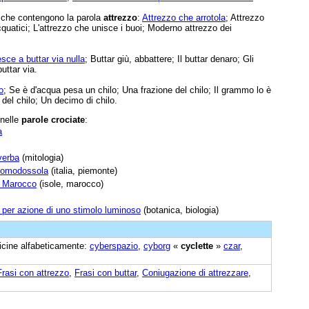
e che contengono la parola
attrezzo
:
Attrezzo che arrotola
; Attrezzo
quatici; L'attrezzo che unisce i buoi; Moderno attrezzo dei
esce a buttar via nulla
; Buttar giù, abbattere; Il buttar denaro; Gli
uttar via.
o
; Se è d'acqua pesa un chilo; Una frazione del chilo; Il grammo lo è
 del chilo; Un decimo di chilo.
 nelle
parole crociate
:
a
verba
(mitologia)
 Domodossola
(italia, piemonte)
l Marocco
(isole, marocco)
 per azione di uno stimolo luminoso
(botanica, biologia)
vicine alfabeticamente:
cyberspazio
,
cyborg
«
cyclette
»
czar
,
Frasi con attrezzo
,
Frasi con buttar
,
Coniugazione di attrezzare
,