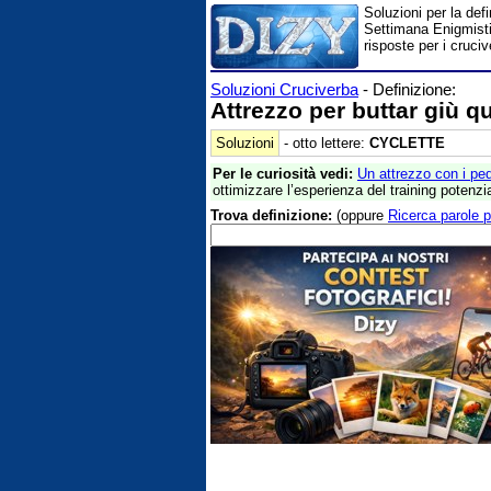
Soluzioni per la def
Settimana Enigmistic
risposte per i cruciv
Soluzioni Cruciverba
- Definizione:
Attrezzo per buttar giù q
Soluzioni
- otto lettere:
CYCLETTE
Per le curiosità vedi:
Un attrezzo con i ped
ottimizzare l’esperienza del training potenzi
Trova definizione:
(oppure
Ricerca parole p