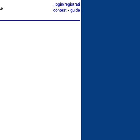
login/registrati
Le
contest
-
guida