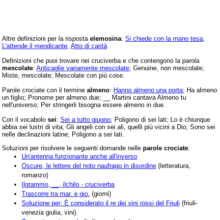
Altre definizioni per la risposta
elemosina
:
Si chiede con la mano tesa
,
L'attende il mendicante
,
Atto di carità
Definizioni che puoi trovare nei cruciverba e che contengono la parola
mescolate
:
Anticaglie variamente mescolate
; Genuine, non mescolate;
Miste, mescolate; Mescolate con più cose.
Parole crociate con il termine
almeno
:
Hanno almeno una porta
; Ha almeno
un figlio; Pronome per almeno due; __ Martini cantava Almeno tu
nell'universo; Per stringerli bisogna essere almeno in due.
Con il vocabolo
sei
:
Sei a tutto giugno
; Poligono di sei lati; Lo è chiunque
abbia sei lustri di vita; Gli angeli con sei ali, quelli più vicini a Dio; Sono sei
nelle declinazioni latine; Poligono a sei lati.
Soluzioni per risolvere le seguenti domande nelle
parole crociate
:
Un'antenna funzionante anche all'inverso
Oscure, le lettere del noto naufrago in disordine
(letteratura,
romanzo)
Ilgrammo, __, ilchilo - cruciverba
Trascorre tra mar. e gio.
(giorni)
Soluzione per: È considerato il re dei vini rossi del Friuli
(friuli-
venezia giulia, vini)