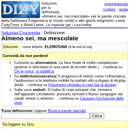
Soluzioni
login/registrati
per la
contest
-
guida
definizione
«Almeno sei, ma mescolate» per le parole crociate
della Settimana Enigmistica (e riviste simili) e altri giochi enigmistici come
CodyCross e Word Lanes. Le risposte per i cruciverba.
Soluzioni Cruciverba
- Definizione:
Almeno sei, ma mescolate
Soluzioni
- nove lettere:
ELEMOSINA
(e-le-mò-si-na)
Curiosità da non perdere!
Curiosità su
eliminatorie:
La fase finale di molte competizioni
sportive si articolano in una serie di incontri diretti i...
continua su
Chi le vince, si qualifica
Su
elettroluminescenza:
Il progresso di settori come l’informatica,
l’audiovisivo e la telefonia mobile ha portato allo sviluppo di display
dotati...
continua su
Fenomeno sfruttato in certi tipi di display
Sulla voce
emboli:
Si tratta di corpi estranei che, immessi
nell’apparato circolatorio, possono ostruire il flusso sanguigno nei
canali venosi o arteriosi....
continua su
Causano l'occlusione delle
vene
Trova definizione:
(oppure
Ricerca parole parziali
)
Da leggere su Dizy