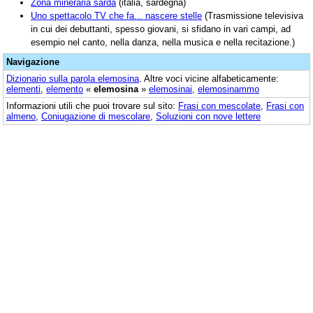
Zona mineraria sarda
(italia, sardegna)
Uno spettacolo TV che fa... nascere stelle
(Trasmissione televisiva
in cui dei debuttanti, spesso giovani, si sfidano in vari campi, ad
esempio nel canto, nella danza, nella musica e nella recitazione.)
Navigazione
Dizionario sulla parola
elemosina
. Altre voci vicine alfabeticamente:
elementi
,
elemento
«
elemosina
»
elemosinai
,
elemosinammo
Informazioni utili che puoi trovare sul sito:
Frasi con mescolate
,
Frasi con
almeno
,
Coniugazione di mescolare
,
Soluzioni con nove lettere