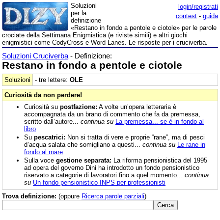
Soluzioni
login/registrati
per la
contest
-
guida
definizione
«Restano in fondo a pentole e ciotole» per le parole
crociate della Settimana Enigmistica (e riviste simili) e altri giochi
enigmistici come CodyCross e Word Lanes. Le risposte per i cruciverba.
Soluzioni Cruciverba
- Definizione:
Restano in fondo a pentole e ciotole
Soluzioni
- tre lettere:
OLE
Curiosità da non perdere!
Curiosità su
postfazione:
A volte un’opera letteraria è
accompagnata da un brano di commento che fa da premessa,
scritto dall’autore...
continua su
La premessa... se è in fondo al
libro
Su
pescatrici:
Non si tratta di vere e proprie “rane”, ma di pesci
d’acqua salata che somigliano a questi...
continua su
Le rane in
fondo al mare
Sulla voce
gestione separata:
La riforma pensionistica del 1995
ad opera del governo Dini ha introdotto un fondo pensionistico
riservato a categorie di lavoratori fino a quel momento...
continua
su
Un fondo pensionistico INPS per professionisti
Trova definizione:
(oppure
Ricerca parole parziali
)