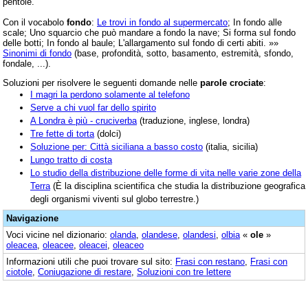
pentole.
Con il vocabolo
fondo
:
Le trovi in fondo al supermercato
; In fondo alle
scale; Uno squarcio che può mandare a fondo la nave; Si forma sul fondo
delle botti; In fondo al baule; L'allargamento sul fondo di certi abiti. »»
Sinonimi di fondo
(base, profondità, sotto, basamento, estremità, sfondo,
fondale, ...).
Soluzioni per risolvere le seguenti domande nelle
parole crociate
:
I magri la perdono solamente al telefono
Serve a chi vuol far dello spirito
A Londra è più - cruciverba
(traduzione, inglese, londra)
Tre fette di torta
(dolci)
Soluzione per: Città siciliana a basso costo
(italia, sicilia)
Lungo tratto di costa
Lo studio della distribuzione delle forme di vita nelle varie zone della
Terra
(È la disciplina scientifica che studia la distribuzione geografica
degli organismi viventi sul globo terrestre.)
Navigazione
Voci vicine nel dizionario:
olanda
,
olandese
,
olandesi
,
olbia
«
ole
»
oleacea
,
oleacee
,
oleacei
,
oleaceo
Informazioni utili che puoi trovare sul sito:
Frasi con restano
,
Frasi con
ciotole
,
Coniugazione di restare
,
Soluzioni con tre lettere