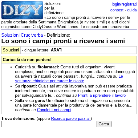
Soluzioni
login/registrati
per la
contest
-
guida
definizione
«Lo sono i campi pronti a ricevere i semi» per le
parole crociate della Settimana Enigmistica (e riviste simili) e altri giochi
enigmistici come CodyCross e Word Lanes. Le risposte per i cruciverba.
Soluzioni Cruciverba
- Definizione:
Lo sono i campi pronti a ricevere i semi
Soluzioni
- cinque lettere:
ARATI
Curiosità da non perdere!
Curiosità su
fitofarmaci:
Come tutti gli organismi viventi
complessi, anche i vegetali possono essere attaccati e danneggiati
da avversità naturali come parassiti, funghi...
continua su
Le
sostanze chimiche per curare le piante
Su
riposati:
Qualsiasi attività lavorativa non può essere praticata
ininterrottamente, ma deve essere inquadrata entro orari prestabiliti
per salvaguardare le...
continua su
Pronti a riprendere il lavoro
Sulla voce
gore:
Un efficiente sistema di irrigazione rappresenta
una parte fondamentale per la produttività del terreno e la buona...
continua su
Canaletti nei campi
Trova definizione:
(oppure
Ricerca parole parziali
)