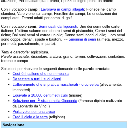
all'azione; Per scaldare piatti pronti; I pezzi di legno pronti da ardere.
Con il vocabolo
campi
:
Lavorava in campi allagati
; Fiorisce nei campi
olandesi; Va e viene sui campi; Fiorellini dei campi; Le ondulazioni dei
campi arati; Terreni adatti per campi di golf.
Con il vocabolo
semi
:
Semi usati dai liquoristi
; Uno dei semi delle carte
italiane; L'ottimo salame con dentro i semi di pistacchio; Come i semi del
ricino; Dai suoi semi si estrae un olio; Danno semi ricchi di olio; I loro semi
sono coppe, denari, spade e bastoni. »»
Sinonimi di semi
(a metà, mezzo,
per metà, parzialmente, in parte).
Temi e categorie:
agricoltura.
Parole associate:
dissodare, aratura, grano, terreni, coltivazioni, contadino,
terreno e campo.
Soluzioni per risolvere le seguenti domande nelle
parole crociate
:
Così è il pallone che non rimbalza
Dà testate a tutti i suoi clienti
L'allevamento che si pratica mascherati - cruciverba
(allevamento,
imenotteri)
Equivale a 10.000 centimetri cubi
(misure)
Soluzione per: È strano nella Gioconda
(Famoso dipinto realizzato
da Leonardo da Vinci.)
Porta volentieri una croce
Creò il cielo e la terra
(religione)
Navigazione