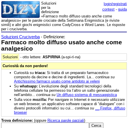
Soluzioni
login/registrati
per la
contest
-
guida
definizione
«Farmaco molto diffuso usato anche come
analgesico» per le parole crociate della Settimana Enigmistica (e riviste
simili) e altri giochi enigmistici come CodyCross e Word Lanes. Le risposte
per i cruciverba.
Soluzioni Cruciverba
- Definizione:
Farmaco molto diffuso usato anche come
analgesico
Soluzioni
- otto lettere:
ASPIRINA
(a-spi-rì-na)
Curiosità da non perdere!
Curiosità su
triaca:
Si tratta di un preparato farmaceutico
composto da decine e decine di ingredienti. La...
continua su
Antichissimo farmaco usato come antidoto ai veleni
Su
whatsapp:
L’evoluzione degli standard tecnologici della
telefonia cellulare ha permesso tra l’altro un salto generazionale
nell’ambito...
continua su
Un diffuso sistema di messaggistica
Sulla voce
mozilla:
Per navigare in Internet è necessario utilizzare
un web browser, un applicativo software capace di “dialogare” con i
diversi protocolli informatici su cui...
continua su
__ Firefox, diffuso
browser
Trova definizione:
(oppure
Ricerca parole parziali
)