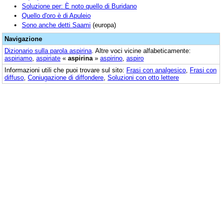
Soluzione per: È noto quello di Buridano
Quello d'oro è di Apuleio
Sono anche detti Saami
(europa)
Navigazione
Dizionario sulla parola
aspirina
. Altre voci vicine alfabeticamente:
aspiriamo
,
aspiriate
«
aspirina
»
aspirino
,
aspiro
Informazioni utili che puoi trovare sul sito:
Frasi con analgesico
,
Frasi con
diffuso
,
Coniugazione di diffondere
,
Soluzioni con otto lettere