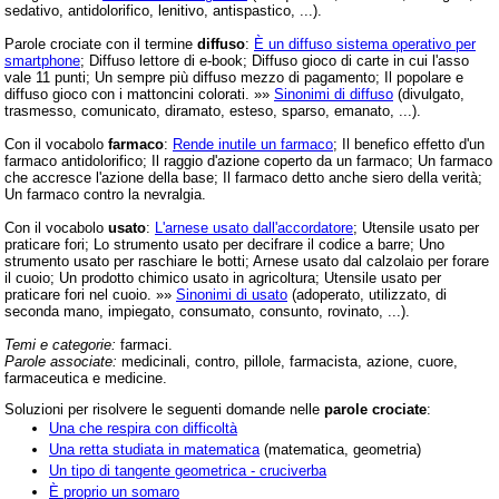
sedativo, antidolorifico, lenitivo, antispastico, ...).
Parole crociate con il termine
diffuso
:
È un diffuso sistema operativo per
smartphone
; Diffuso lettore di e-book; Diffuso gioco di carte in cui l'asso
vale 11 punti; Un sempre più diffuso mezzo di pagamento; Il popolare e
diffuso gioco con i mattoncini colorati. »»
Sinonimi di diffuso
(divulgato,
trasmesso, comunicato, diramato, esteso, sparso, emanato, ...).
Con il vocabolo
farmaco
:
Rende inutile un farmaco
; Il benefico effetto d'un
farmaco antidolorifico; Il raggio d'azione coperto da un farmaco; Un farmaco
che accresce l'azione della base; Il farmaco detto anche siero della verità;
Un farmaco contro la nevralgia.
Con il vocabolo
usato
:
L'arnese usato dall'accordatore
; Utensile usato per
praticare fori; Lo strumento usato per decifrare il codice a barre; Uno
strumento usato per raschiare le botti; Arnese usato dal calzolaio per forare
il cuoio; Un prodotto chimico usato in agricoltura; Utensile usato per
praticare fori nel cuoio. »»
Sinonimi di usato
(adoperato, utilizzato, di
seconda mano, impiegato, consumato, consunto, rovinato, ...).
Temi e categorie:
farmaci.
Parole associate:
medicinali, contro, pillole, farmacista, azione, cuore,
farmaceutica e medicine.
Soluzioni per risolvere le seguenti domande nelle
parole crociate
:
Una che respira con difficoltà
Una retta studiata in matematica
(matematica, geometria)
Un tipo di tangente geometrica - cruciverba
È proprio un somaro