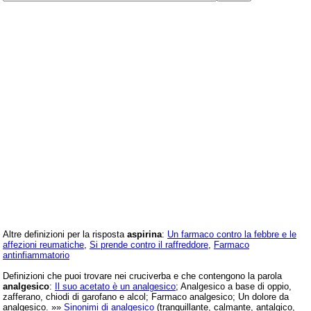
Altre definizioni per la risposta
aspirina
:
Un farmaco contro la febbre e le
affezioni reumatiche
,
Si prende contro il raffreddore
,
Farmaco
antinfiammatorio
Definizioni che puoi trovare nei cruciverba e che contengono la parola
analgesico
:
Il suo acetato è un analgesico
; Analgesico a base di oppio,
zafferano, chiodi di garofano e alcol; Farmaco analgesico; Un dolore da
analgesico. »»
Sinonimi di analgesico
(tranquillante, calmante, antalgico,