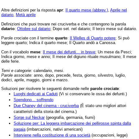
Altre definizioni per la risposta
apr
:
Il quarto mese (abbrev.)
,
Aprile nel
datario
,
Metà aprile
Definizioni che puoi trovare nei cruciverba e che contengono la parola
datario
:
Ottobre sul datario
; Dopo set. nel datario; Il terzo mese sul datario.
Parole crociate con il termine
quarto
:
Il Welles di Quarto potere
; Si può
leggere quarto; Indica il quarto mese; Il Quarto andò a Canossa.
Con il vocabolo
mese
:
Il mese dei defunti... in breve
; Un mese da Pesci;
Indica giorno, mese e anno; Il mese del digiuno rituale musulmano; Il mese
delle ferie.
Temi e categorie:
calendario, mesi.
Parole associate:
anno, dopo, precede, festa, giorno, silvestro, luglio,
dodici, aprile, maggio, giorni e marzo.
Soluzioni per risolvere le seguenti domande nelle
parole crociate
:
Luoghi dedicati ai Caduti
(Vi si conservano le ossa dei defunti.)
Spendono... soffrendo
Due Chaney del cinema - cruciverba
(È stato uno migliori attori
caratteristi della storia del cinema.)
Sorge sul Neckar
(geografia, germania, fiumi)
Soluzione per: La leggera imbarcazione dei pellirosse spinta dalla
pagaia
(imbarcazioni, nativi americani)
Interviene nella costituzione di una società
(occupazioni, legge)