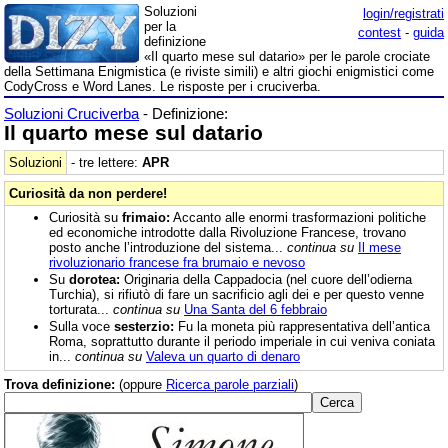
Soluzioni
login/registrati
per la
contest
-
guida
definizione
«Il quarto mese sul datario» per le parole crociate
della Settimana Enigmistica (e riviste simili) e altri giochi enigmistici come
CodyCross e Word Lanes. Le risposte per i cruciverba.
Soluzioni Cruciverba
- Definizione:
Il quarto mese sul datario
Soluzioni
- tre lettere:
APR
Curiosità da non perdere!
Curiosità su
frimaio:
Accanto alle enormi trasformazioni politiche
ed economiche introdotte dalla Rivoluzione Francese, trovano
posto anche l’introduzione del sistema...
continua su
Il mese
rivoluzionario francese fra brumaio e nevoso
Su
dorotea:
Originaria della Cappadocia (nel cuore dell’odierna
Turchia), si rifiutò di fare un sacrificio agli dei e per questo venne
torturata...
continua su
Una Santa del 6 febbraio
Sulla voce
sesterzio:
Fu la moneta più rappresentativa dell’antica
Roma, soprattutto durante il periodo imperiale in cui veniva coniata
in...
continua su
Valeva un quarto di denaro
Trova definizione:
(oppure
Ricerca parole parziali
)