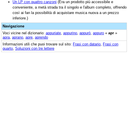
Un LP con quattro canzoni
(Era un prodotto più accessibile e
conveniente, a metà strada tra il singolo e l'album completo, offrendo
così ai fan la possibilità di acquistare musica nuova a un prezzo
inferiore.)
Navigazione
Voci vicine nel dizionario:
appuriate
,
appurino
,
appurò
,
appuro
«
apr
»
apra
,
aprano
,
apre
,
aprendo
Informazioni utili che puoi trovare sul sito:
Frasi con datario
,
Frasi con
quarto
,
Soluzioni con tre lettere