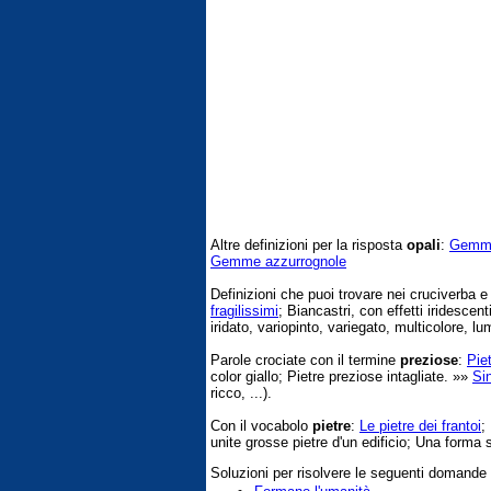
Altre definizioni per la risposta
opali
:
Gemme 
Gemme azzurrognole
Definizioni che puoi trovare nei cruciverba 
fragilissimi
; Biancastri, con effetti iridescent
iridato, variopinto, variegato, multicolore, l
Parole crociate con il termine
preziose
:
Piet
color giallo; Pietre preziose intagliate. »»
Si
ricco, ...).
Con il vocabolo
pietre
:
Le pietre dei frantoi
;
unite grosse pietre d'un edificio; Una forma s
Soluzioni per risolvere le seguenti domande