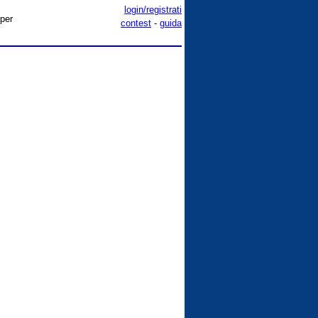
login/registrati
 per
contest
-
guida