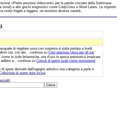
inizione «Pietre preziose iridescenti» per le parole crociate della Settimana
te simili) e altri giochi enigmistici come CodyCross e Word Lanes. Le risposte
ma molto fragile e leggero, ne esistono diverse varietà.
i
asquale di regalare uova con sorpresa è stata portata a livelli
ultimi zar, con dei...
continua su
Creò preziose Uova per gli zar
 come le isole britanniche, era d’uso in epoca preistorica innalzare
adibire a...
continua su
Cumuli di pietre usati come monumenti
 di opere derivate dall'ingegno artistico una categoria a parte è
Collezione di pietre dure incise
arziali
)