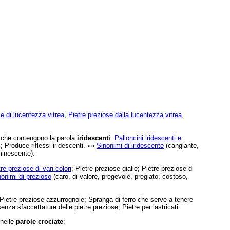
di lucentezza vitrea
,
Pietre preziose dalla lucentezza vitrea
,
e che contengono la parola
iridescenti
:
Palloncini iridescenti e
i; Produce riflessi iridescenti. »»
Sinonimi di iridescente
(cangiante,
uminescente).
re preziose di vari colori
; Pietre preziose gialle; Pietre preziose di
nonimi di prezioso
(caro, di valore, pregevole, pregiato, costoso,
 Pietre preziose azzurrognole; Spranga di ferro che serve a tenere
enza sfaccettature delle pietre preziose; Pietre per lastricati.
 nelle
parole crociate
: