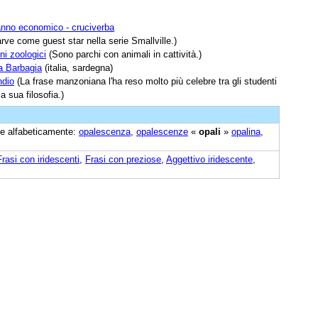
anno economico - cruciverba
ve come guest star nella serie Smallville.)
ni zoologici
(Sono parchi con animali in cattività.)
la Barbagia
(italia, sardegna)
ndio
(La frase manzoniana l'ha reso molto più celebre tra gli studenti
a sua filosofia.)
ine alfabeticamente:
opalescenza
,
opalescenze
«
opali
»
opalina
,
Frasi con iridescenti
,
Frasi con preziose
,
Aggettivo iridescente
,