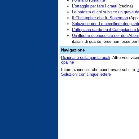
Formano l'umanità
L'ortaggio per fare i crauti
(cucina)
La batosta di chi subisce un grave d
Il Christopher che fu Superman
(Appar
Soluzione per: Le uccelliere dei giardi
L'altopiano sardo tra il Campidano e 
Un illustre sconosciuto per don Abbo
italiani di quanto forse non fosse per l
Navigazione
Dizionario sulla parola
opali
. Altre voci vic
opaline
Informazioni utili che puoi trovare sul sito:
Soluzioni con cinque lettere