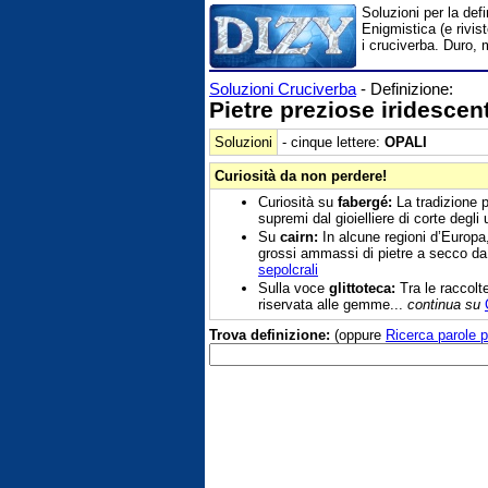
Soluzioni per la def
Enigmistica (e rivis
i cruciverba. Duro, 
Soluzioni Cruciverba
- Definizione:
Pietre preziose iridescent
Soluzioni
- cinque lettere:
OPALI
Curiosità da non perdere!
Curiosità su
fabergé:
La tradizione p
supremi dal gioielliere di corte degli 
Su
cairn:
In alcune regioni d’Europa,
grossi ammassi di pietre a secco da 
sepolcrali
Sulla voce
glittoteca:
Tra le raccolte
riservata alle gemme...
continua su
Trova definizione:
(oppure
Ricerca parole p