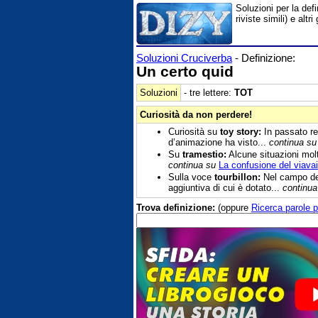
Soluzioni per la def
riviste simili) e al
Soluzioni Cruciverba
- Definizione:
Un certo quid
Soluzioni
- tre lettere:
TOT
Curiosità da non perdere!
Curiosità su
toy story:
In passato reg
d’animazione ha visto...
continua su
Su
tramestio:
Alcune situazioni molt
continua su
La confusione del viavai
Sulla voce
tourbillon:
Nel campo del
aggiuntiva di cui è dotato...
continua
Trova definizione:
(oppure
Ricerca parole p