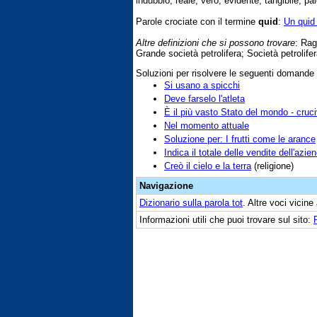
indubbio, reale, vero, evidente, tangibile, pale
Parole crociate con il termine
quid
:
Un quid
Altre definizioni che si possono trovare
: Rag
Grande società petrolifera; Società petrolife
Soluzioni per risolvere le seguenti domande
Si usano a spicchi
Deve farselo l'atleta
È il più vasto Stato del mondo - cruc
Nel momento attuale
Soluzione per: I frutti come le arance
Indica il totale delle vendite dell'azie
Creò il cielo e la terra
(religione)
Navigazione
Dizionario sulla parola
tot
. Altre voci vicin
Informazioni utili che puoi trovare sul sito: