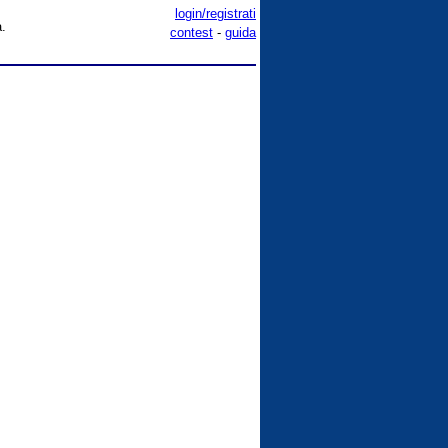
login/registrati
a.
contest
-
guida