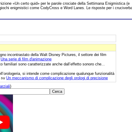
inizione «Un certo quid» per le parole crociate della Settimana Enigmistica (e
tri giochi enigmistici come CodyCross e Word Lanes. Le risposte per i cruciverb
no incontrastato della Walt Disney Pictures, il settore dei film
Una serie di film d'animazione
o familiari sono caratterizzate anche dall’effetto sonoro che...
l’orologeria, si intende come complicazione qualunque funzionalità
 su
Un meccanismo di complicazione degli orologi di precisione
arziali
)