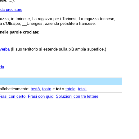
se, ...).
 da precisare
.
azza, in torinese; La ragazza per i Torinesi; La ragazza torinese;
ra d'Oltralpe; __Energies, azienda petrolifera francese.
 nelle
parole crociate
:
iverba
(Il suo territorio si estende sulla più ampia superfice.)
nda
e alfabeticamente:
tostò
,
tosto
«
tot
»
totale
,
totali
Frasi con certo
,
Frasi con quid
,
Soluzioni con tre lettere