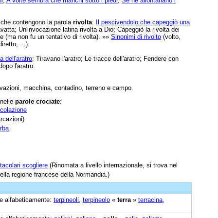
ni
,
A volte sembra che manchi sotto i piedi
,
Se ne allontanano i
e che contengono la parola
rivolta
:
Il pescivendolo che capeggiò una
ravatta; Un'invocazione latina rivolta a Dio; Capeggiò la rivolta dei
e (ma non fu un tentativo di rivolta). »»
Sinonimi di rivolto
(volto,
retto, ...).
 dell'aratro
; Tiravano l'aratro; Le tracce dell'aratro; Fendere con
dopo l'aratro.
ivazioni, macchina, contadino, terreno e campo.
 nelle
parole crociate
:
colazione
rcazioni)
erba
tacolari scogliere
(Rinomata a livello internazionale, si trova nel
ella regione francese della Normandia.)
ine alfabeticamente:
terpineoli
,
terpineolo
«
terra
»
terracina
,