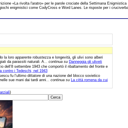
nizione «La rivolta l'aratro» per le parole crociate della Settimana Enigmistica 
tri giochi enigmistici come CodyCross e Word Lanes. Le risposte per i cruciverb
 la loro apparente robustezza e longevità, gli ulivi sono alberi
ti da parassiti naturali. A...
continua su
Danneggia gli uliveti
io dell’8 settembre 1943 che comportò il ribaltamento del fronte e
na contro i Tedeschi, nel 1943
scu fu l’ultimo dittatore di una nazione del blocco sovietico
nelle sue mani dai tardi anni...
continua su
La città romena da cui
arziali
)