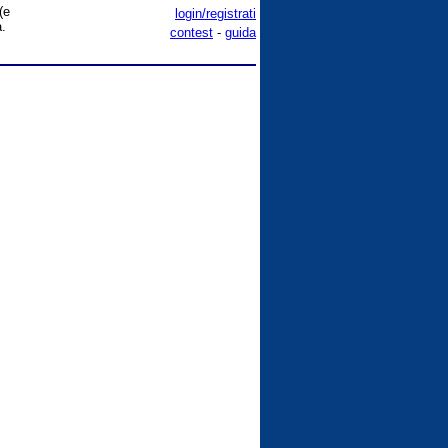
(e
login/registrati
a.
contest
-
guida