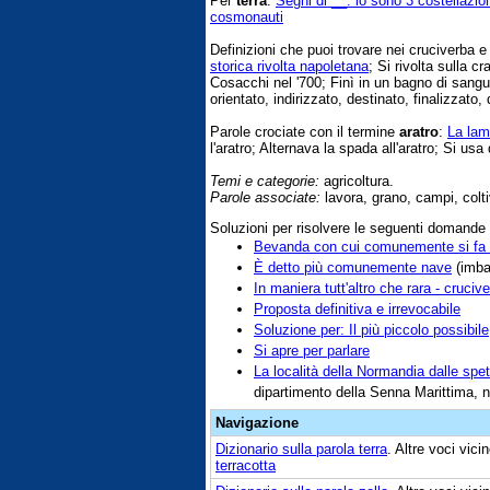
Per
terra
:
Segni di __: lo sono 3 costellazio
cosmonauti
Definizioni che puoi trovare nei cruciverba 
storica rivolta napoletana
; Si rivolta sulla c
Cosacchi nel '700; Finì in un bagno di sangu
orientato, indirizzato, destinato, finalizzato, di
Parole crociate con il termine
aratro
:
La lama
l'aratro; Alternava la spada all'aratro; Si usa 
Temi e categorie:
agricoltura.
Parole associate:
lavora, grano, campi, colt
Soluzioni per risolvere le seguenti domande
Bevanda con cui comunemente si fa 
È detto più comunemente nave
(imba
In maniera tutt'altro che rara - cruciv
Proposta definitiva e irrevocabile
Soluzione per: Il più piccolo possibile
Si apre per parlare
La località della Normandia dalle spet
dipartimento della Senna Marittima, n
Navigazione
Dizionario sulla parola
terra
. Altre voci vic
terracotta