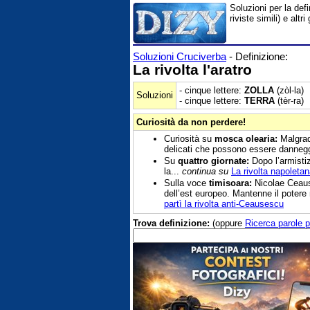
Soluzioni per la defi
riviste simili) e al
Soluzioni Cruciverba
- Definizione:
La rivolta l'aratro
- cinque lettere:
ZOLLA
(zòl-la)
Soluzioni
- cinque lettere:
TERRA
(tèr-ra)
Curiosità da non perdere!
Curiosità su
mosca olearia:
Malgrado
delicati che possono essere danneggia
Su
quattro giornate:
Dopo l’armistiz
la...
continua su
La rivolta napoleta
Sulla voce
timisoara:
Nicolae Ceause
dell’est europeo. Mantenne il potere 
partì la rivolta anti-Ceausescu
Trova definizione:
(oppure
Ricerca parole p