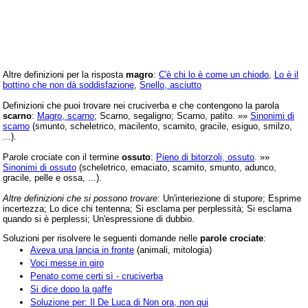
Altre definizioni per la risposta
magro
:
C'è chi lo è come un chiodo
,
Lo è il
bottino che non dà soddisfazione
,
Snello, asciutto
Definizioni che puoi trovare nei cruciverba e che contengono la parola
scarno
:
Magro, scarno
; Scarno, segaligno; Scarno, patito. »»
Sinonimi di
scarno
(smunto, scheletrico, macilento, scarnito, gracile, esiguo, smilzo,
...).
Parole crociate con il termine
ossuto
:
Pieno di bitorzoli, ossuto
. »»
Sinonimi di ossuto
(scheletrico, emaciato, scarnito, smunto, adunco,
gracile, pelle e ossa, ...).
Altre definizioni che si possono trovare
: Un'interiezione di stupore; Esprime
incertezza; Lo dice chi tentenna; Si esclama per perplessità; Si esclama
quando si è perplessi; Un'espressione di dubbio.
Soluzioni per risolvere le seguenti domande nelle
parole crociate
:
Aveva una lancia in fronte
(animali, mitologia)
Voci messe in giro
Penato come certi sì - cruciverba
Si dice dopo la gaffe
Soluzione per: Il De Luca di Non ora, non qui