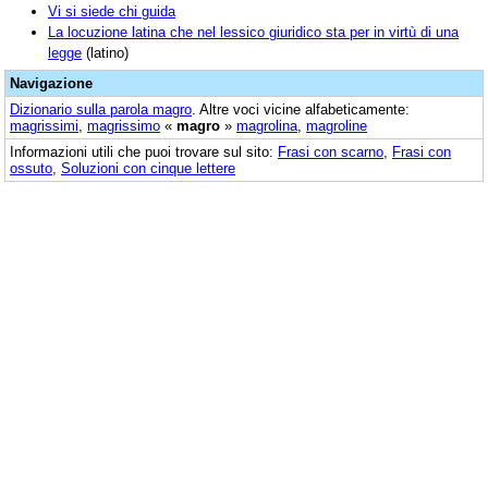
Vi si siede chi guida
La locuzione latina che nel lessico giuridico sta per in virtù di una
legge
(latino)
Navigazione
Dizionario sulla parola
magro
. Altre voci vicine alfabeticamente:
magrissimi
,
magrissimo
«
magro
»
magrolina
,
magroline
Informazioni utili che puoi trovare sul sito:
Frasi con scarno
,
Frasi con
ossuto
,
Soluzioni con cinque lettere