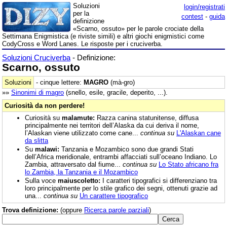
Soluzioni
login/registrati
per la
contest
-
guida
definizione
«Scarno, ossuto» per le parole crociate della
Settimana Enigmistica (e riviste simili) e altri giochi enigmistici come
CodyCross e Word Lanes. Le risposte per i cruciverba.
Soluzioni Cruciverba
- Definizione:
Scarno, ossuto
Soluzioni
- cinque lettere:
MAGRO
(mà-gro)
»»
Sinonimi di
magro
(snello, esile, gracile, deperito, ...).
Curiosità da non perdere!
Curiosità su
malamute:
Razza canina statunitense, diffusa
principalmente nei territori dell’Alaska da cui deriva il nome,
l’Alaskan viene utilizzato come cane...
continua su
L'Alaskan cane
da slitta
Su
malawi:
Tanzania e Mozambico sono due grandi Stati
dell’Africa meridionale, entrambi affacciati sull’oceano Indiano. Lo
Zambia, attraversato dal fiume...
continua su
Lo Stato africano fra
lo Zambia, la Tanzania e il Mozambico
Sulla voce
maiuscoletto:
I caratteri tipografici si differenziano tra
loro principalmente per lo stile grafico dei segni, ottenuti grazie ad
una...
continua su
Un carattere tipografico
Trova definizione:
(oppure
Ricerca parole parziali
)