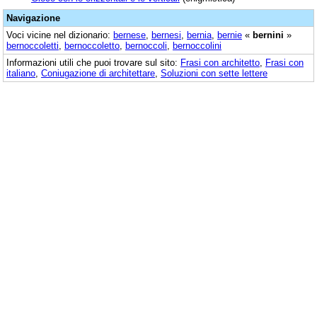
Navigazione
Voci vicine nel dizionario:
bernese
,
bernesi
,
bernia
,
bernie
«
bernini
»
bernoccoletti
,
bernoccoletto
,
bernoccoli
,
bernoccolini
Informazioni utili che puoi trovare sul sito:
Frasi con architetto
,
Frasi con
italiano
,
Coniugazione di architettare
,
Soluzioni con sette lettere