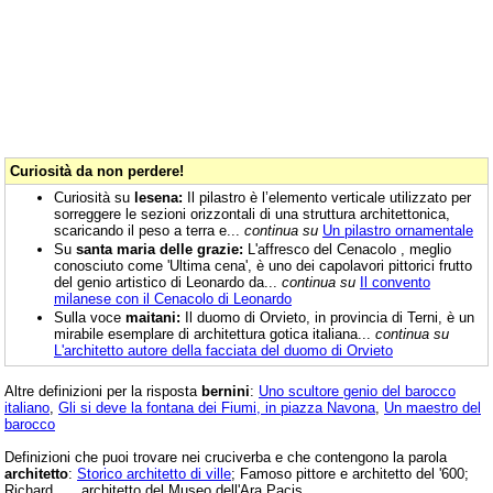
Curiosità da non perdere!
Curiosità su
lesena:
Il pilastro è l’elemento verticale utilizzato per
sorreggere le sezioni orizzontali di una struttura architettonica,
scaricando il peso a terra e...
continua su
Un pilastro ornamentale
Su
santa maria delle grazie:
L'affresco del Cenacolo , meglio
conosciuto come 'Ultima cena', è uno dei capolavori pittorici frutto
del genio artistico di Leonardo da...
continua su
Il convento
milanese con il Cenacolo di Leonardo
Sulla voce
maitani:
Il duomo di Orvieto, in provincia di Terni, è un
mirabile esemplare di architettura gotica italiana...
continua su
L'architetto autore della facciata del duomo di Orvieto
Altre definizioni per la risposta
bernini
:
Uno scultore genio del barocco
italiano
,
Gli si deve la fontana dei Fiumi, in piazza Navona
,
Un maestro del
barocco
Definizioni che puoi trovare nei cruciverba e che contengono la parola
architetto
:
Storico architetto di ville
; Famoso pittore e architetto del '600;
Richard __, architetto del Museo dell'Ara Pacis.