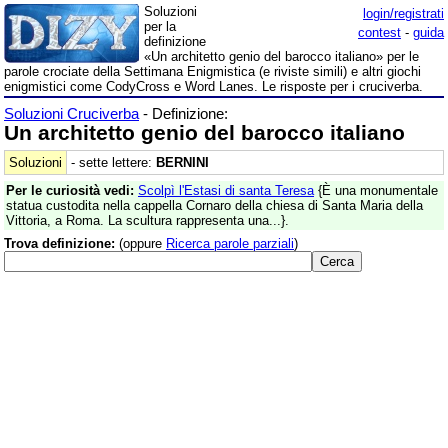
Soluzioni
login/registrati
per la
contest
-
guida
definizione
«Un architetto genio del barocco italiano» per le
parole crociate della Settimana Enigmistica (e riviste simili) e altri giochi
enigmistici come CodyCross e Word Lanes. Le risposte per i cruciverba.
Soluzioni Cruciverba
- Definizione:
Un architetto genio del barocco italiano
Soluzioni
- sette lettere:
BERNINI
Per le curiosità vedi:
Scolpì l'Estasi di santa Teresa
{È una monumentale
statua custodita nella cappella Cornaro della chiesa di Santa Maria della
Vittoria, a Roma. La scultura rappresenta una...}.
Trova definizione:
(oppure
Ricerca parole parziali
)