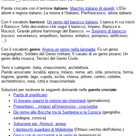
Parole crociate con il termine
italiano
:
Marchio italiano di gioielli
; L'Elio
attore e regista italiano; La nostra è l'italiano; Pierfrancesco, attore italiano.
Con il vocabolo
barocco
:
Un genio del barocco italiano
; L'epoca in cui iniziò
il Barocco; Stile decorativo che seguì il barocco; Impero, Barocco e
Rococò; Grande pittore fiammingo del Barocco. »»
Sinonimi di barocco
(rococò, secentesco, ampolloso, fastoso, enfatico, pomposo, artificioso,
...).
Con il vocabolo
genio
:
Aveva un genio nella lampada
; Fu un genio
ineguagliato; Soldato del Genio militare; Il casato di un genio pisano; Un
genio della musica; Tecnici del Genio Civile.
Temi e categorie:
italia, rinascimento, architettura.
Parole associate:
località, epoca, milano, nome, arti, stile, provincia, forma,
regione, grande, lago, cupola, sicilia, chiesa, pittore, centro, celebre,
architettonico, nota, città e rinascimentale.
Soluzioni per risolvere le seguenti domande nelle
parole crociate
:
Parità di significato
Vi trovano spazio le notizie più importanti
(giornalismo)
Presentarsi... innanzi all'improvviso - cruciverba
Dà nome alle Bocche tra la Sardegna e la Corsica
(geografia,
sardegna, corsica)
Soluzione per: Attrezzi, arnesi
I danteschi guardiani di Malebolge
(Ottavo cerchio dell'Inferno.)
Gioco con le orizzontali e le verticali
(enigmistica)