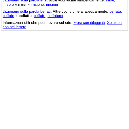
Dizionario sulla parola
irrisi
. Altre voci vicine alfabeticamente:
irrise
,
irrisero
«
irrisi
»
irrisione
,
irrisioni
Dizionario sulla parola
beffati
. Altre voci vicine alfabeticamente:
beffata
,
beffate
«
beffati
»
beffato
,
beffatomi
Informazioni utili che puoi trovare sul sito:
Frasi con dileggiati
,
Soluzioni
con sei lettere