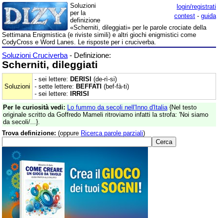
Soluzioni
login/registrati
per la
contest
-
guida
definizione
«Scherniti, dileggiati» per le parole crociate della
Settimana Enigmistica (e riviste simili) e altri giochi enigmistici come
CodyCross e Word Lanes. Le risposte per i cruciverba.
Soluzioni Cruciverba
- Definizione:
Scherniti, dileggiati
- sei lettere:
DERISI
(de-rì-si)
Soluzioni
- sette lettere:
BEFFATI
(bef-fà-ti)
- sei lettere:
IRRISI
Per le curiosità vedi:
Lo fummo da secoli nell'Inno d'Italia
{Nel testo
originale scritto da Goffredo Mameli ritroviamo infatti la strofa: 'Noi siamo
da secoli/...}.
Trova definizione:
(oppure
Ricerca parole parziali
)