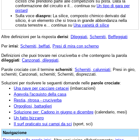
ciclisti che prendono parte alle competizioni su pista. Data la
conformazione del circuito e il...
continua su
Un tipo di gara per
pistard
Sulla voce
diaspro:
La silice, composto chimico derivato dal
silicio, è un elemento che si trova in grande abbondanza nella
crosta terrestre e...
continua su
Una varietà di silice
Altre definizioni per la risposta
derisi
:
Dileggiati
,
Scherniti
,
Beffeggiati
Per
irrisi
:
Scherniti, beffati
,
Presi di mira con scherno
Definizioni che puoi trovare nei cruciverba e che contengono la parola
dileggiati
:
Canzonati, dileggiati
.
Parole crociate con il termine
scherniti
:
Scherniti, calunniati
; Presi in giro,
scherniti; Canzonati, scherniti; Scherniti, disprezzati.
Soluzioni per risolvere le seguenti domande nelle
parole crociate
:
Una nave per cacciare cetacei
(imbarcazioni)
Agevola l'acquisto della casa
Restia, ritrosa - cruciverba
Orgogliosi, battaglieri
Soluzione per: Cadono in giugno e dicembre
(calendario, mesi)
Un fatto bizzarro
Il surf praticato sui campi da sci
(sport, sci)
Navigazione