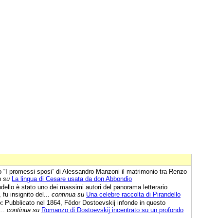
“I promessi sposi” di Alessandro Manzoni il matrimonio tra Renzo
a su
La lingua di Cesare usata da don Abbondio
ndello è stato uno dei massimi autori del panorama letterario
fu insignito del...
continua su
Una celebre raccolta di Pirandello
:
Pubblicato nel 1864, Fëdor Dostoevskij infonde in questo
...
continua su
Romanzo di Dostoevskij incentrato su un profondo