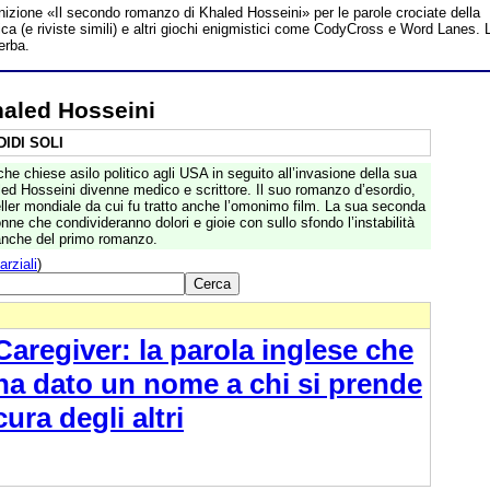
inizione «Il secondo romanzo di Khaled Hosseini» per le parole crociate della
a (e riviste simili) e altri giochi enigmistici come CodyCross e Word Lanes. 
erba.
haled Hosseini
IDI SOLI
he chiese asilo politico agli USA in seguito all’invasione della sua
led Hosseini divenne medico e scrittore. Il suo romanzo d’esordio,
seller mondiale da cui fu tratto anche l’omonimo film. La sua seconda
onne che condivideranno dolori e gioie con sullo sfondo l’instabilità
e anche del primo romanzo.
arziali
)
Caregiver: la parola inglese che
ha dato un nome a chi si prende
cura degli altri