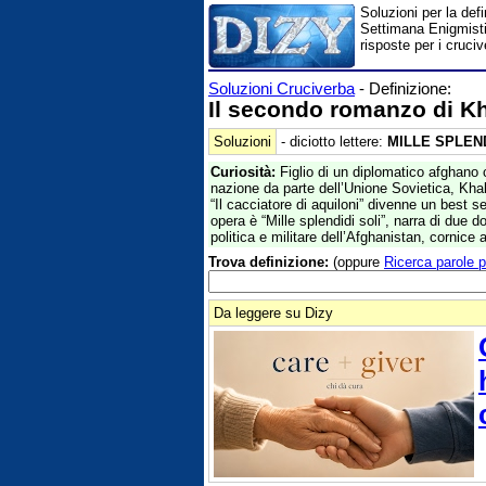
Soluzioni per la def
Settimana Enigmistic
risposte per i cruciv
Soluzioni Cruciverba
- Definizione:
Il secondo romanzo di K
Soluzioni
- diciotto lettere:
MILLE SPLEND
Curiosità:
Figlio di un diplomatico afghano c
nazione da parte dell’Unione Sovietica, Kha
“Il cacciatore di aquiloni” divenne un best 
opera è “Mille splendidi soli”, narra di due d
politica e militare dell’Afghanistan, cornic
Trova definizione:
(oppure
Ricerca parole p
Da leggere su Dizy