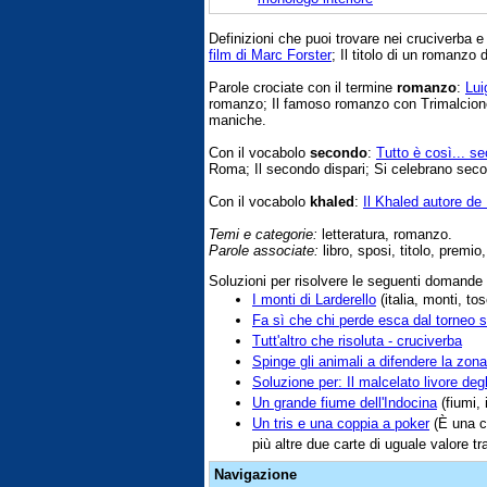
Definizioni che puoi trovare nei cruciverba 
film di Marc Forster
; Il titolo di un romanzo 
Parole crociate con il termine
romanzo
:
Lui
romanzo; Il famoso romanzo con Trimalcione
maniche.
Con il vocabolo
secondo
:
Tutto è così... se
Roma; Il secondo dispari; Si celebrano seco
Con il vocabolo
khaled
:
Il Khaled autore de 
Temi e categorie:
letteratura, romanzo.
Parole associate:
libro, sposi, titolo, premio
Soluzioni per risolvere le seguenti domande
I monti di Larderello
(italia, monti, to
Fa sì che chi perde esca dal torneo s
Tutt'altro che risoluta - cruciverba
Spinge gli animali a difendere la zona
Soluzione per: Il malcelato livore degl
Un grande fiume dell'Indocina
(fiumi, 
Un tris e una coppia a poker
(È una co
più altre due carte di uguale valore tra
Navigazione