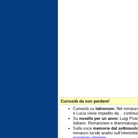
Curiosità da non perdere!
Curiosità su
latinorum:
Nel romanzo 
e Lucia viene impedito da...
continu
Su
novelle per un anno:
Luigi Pira
italiano. Romanziere e drammaturgo, 
Sulla voce
memorie dal sottosuolo
romanzo lucide analisi sull’interiorità
monologo interiore