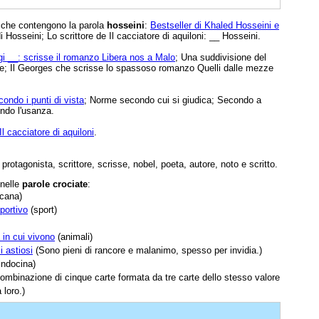
e che contengono la parola
hosseini
:
Bestseller di Khaled Hosseini e
di Hosseini; Lo scrittore de Il cacciatore di aquiloni: __ Hosseini.
gi __: scrisse il romanzo Libera nos a Malo
; Una suddivisione del
; Il Georges che scrisse lo spassoso romanzo Quelli dalle mezze
condo i punti di vista
; Norme secondo cui si giudica; Secondo a
ndo l'usanza.
Il cacciatore di aquiloni
.
, protagonista, scrittore, scrisse, nobel, poeta, autore, noto e scritto.
 nelle
parole crociate
:
scana)
portivo
(sport)
 in cui vivono
(animali)
i astiosi
(Sono pieni di rancore e malanimo, spesso per invidia.)
indocina)
mbinazione di cinque carte formata da tre carte dello stesso valore
 loro.)