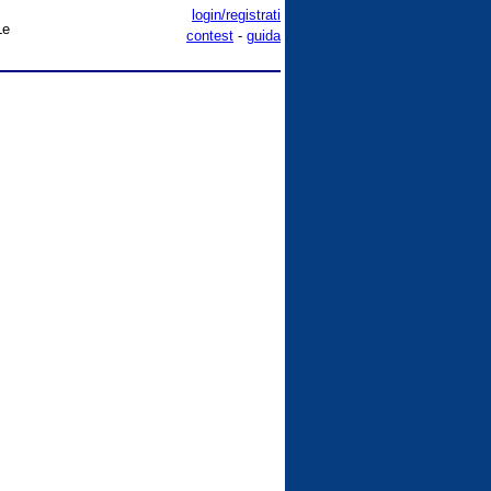
login/registrati
Le
contest
-
guida