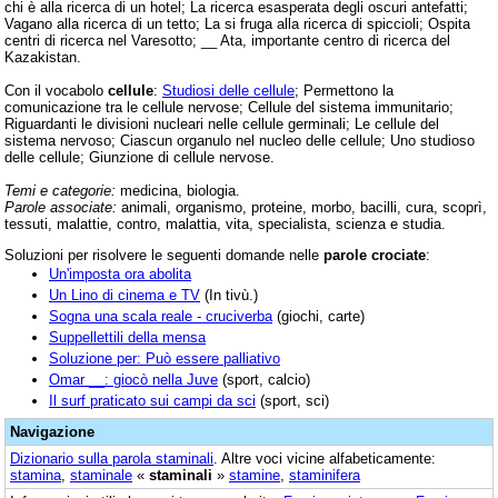
chi è alla ricerca di un hotel; La ricerca esasperata degli oscuri antefatti;
Vagano alla ricerca di un tetto; La si fruga alla ricerca di spiccioli; Ospita
centri di ricerca nel Varesotto; __ Ata, importante centro di ricerca del
Kazakistan.
Con il vocabolo
cellule
:
Studiosi delle cellule
; Permettono la
comunicazione tra le cellule nervose; Cellule del sistema immunitario;
Riguardanti le divisioni nucleari nelle cellule germinali; Le cellule del
sistema nervoso; Ciascun organulo nel nucleo delle cellule; Uno studioso
delle cellule; Giunzione di cellule nervose.
Temi e categorie:
medicina, biologia.
Parole associate:
animali, organismo, proteine, morbo, bacilli, cura, scoprì,
tessuti, malattie, contro, malattia, vita, specialista, scienza e studia.
Soluzioni per risolvere le seguenti domande nelle
parole crociate
:
Un'imposta ora abolita
Un Lino di cinema e TV
(In tivù.)
Sogna una scala reale - cruciverba
(giochi, carte)
Suppellettili della mensa
Soluzione per: Può essere palliativo
Omar __: giocò nella Juve
(sport, calcio)
Il surf praticato sui campi da sci
(sport, sci)
Navigazione
Dizionario sulla parola
staminali
. Altre voci vicine alfabeticamente:
stamina
,
staminale
«
staminali
»
stamine
,
staminifera