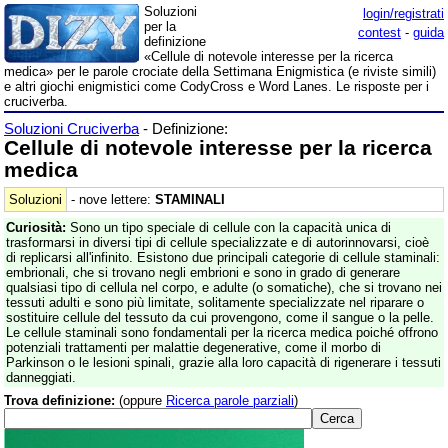
Soluzioni
login/registrati
per la
contest
-
guida
definizione
«Cellule di notevole interesse per la ricerca
medica» per le parole crociate della Settimana Enigmistica (e riviste simili)
e altri giochi enigmistici come CodyCross e Word Lanes. Le risposte per i
cruciverba.
Soluzioni Cruciverba
- Definizione:
Cellule di notevole interesse per la ricerca
medica
Soluzioni
- nove lettere:
STAMINALI
Curiosità:
Sono un tipo speciale di cellule con la capacità unica di
trasformarsi in diversi tipi di cellule specializzate e di autorinnovarsi, cioè
di replicarsi all'infinito. Esistono due principali categorie di cellule staminali:
embrionali, che si trovano negli embrioni e sono in grado di generare
qualsiasi tipo di cellula nel corpo, e adulte (o somatiche), che si trovano nei
tessuti adulti e sono più limitate, solitamente specializzate nel riparare o
sostituire cellule del tessuto da cui provengono, come il sangue o la pelle.
Le cellule staminali sono fondamentali per la ricerca medica poiché offrono
potenziali trattamenti per malattie degenerative, come il morbo di
Parkinson o le lesioni spinali, grazie alla loro capacità di rigenerare i tessuti
danneggiati.
Trova definizione:
(oppure
Ricerca parole parziali
)