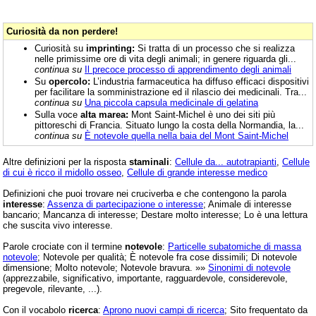
Curiosità da non perdere!
Curiosità su
imprinting:
Si tratta di un processo che si realizza
nelle primissime ore di vita degli animali; in genere riguarda gli...
continua su
Il precoce processo di apprendimento degli animali
Su
opercolo:
L’industria farmaceutica ha diffuso efficaci dispositivi
per facilitare la somministrazione ed il rilascio dei medicinali. Tra...
continua su
Una piccola capsula medicinale di gelatina
Sulla voce
alta marea:
Mont Saint-Michel è uno dei siti più
pittoreschi di Francia. Situato lungo la costa della Normandia, la...
continua su
È notevole quella nella baia del Mont Saint-Michel
Altre definizioni per la risposta
staminali
:
Cellule da... autotrapianti
,
Cellule
di cui è ricco il midollo osseo
,
Cellule di grande interesse medico
Definizioni che puoi trovare nei cruciverba e che contengono la parola
interesse
:
Assenza di partecipazione o interesse
; Animale di interesse
bancario; Mancanza di interesse; Destare molto interesse; Lo è una lettura
che suscita vivo interesse.
Parole crociate con il termine
notevole
:
Particelle subatomiche di massa
notevole
; Notevole per qualità; È notevole fra cose dissimili; Di notevole
dimensione; Molto notevole; Notevole bravura. »»
Sinonimi di notevole
(apprezzabile, significativo, importante, ragguardevole, considerevole,
pregevole, rilevante, ...).
Con il vocabolo
ricerca
:
Aprono nuovi campi di ricerca
; Sito frequentato da