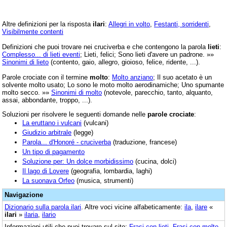
Altre definizioni per la risposta
ilari
:
Allegri in volto
,
Festanti, sorridenti
,
Visibilmente contenti
Definizioni che puoi trovare nei cruciverba e che contengono la parola
lieti
:
Complesso... di lieti eventi
; Lieti, felici; Sono lieti d'avere un padrone. »»
Sinonimi di lieto
(contento, gaio, allegro, gioioso, felice, ridente, ...).
Parole crociate con il termine
molto
:
Molto anziano
; Il suo acetato è un
solvente molto usato; Lo sono le moto molto aerodinamiche; Uno spumante
molto secco. »»
Sinonimi di molto
(notevole, parecchio, tanto, alquanto,
assai, abbondante, troppo, ...).
Soluzioni per risolvere le seguenti domande nelle
parole crociate
:
La eruttano i vulcani
(vulcani)
Giudizio arbitrale
(legge)
Parola... d'Honoré - cruciverba
(traduzione, francese)
Un tipo di pagamento
Soluzione per: Un dolce morbidissimo
(cucina, dolci)
Il lago di Lovere
(geografia, lombardia, laghi)
La suonava Orfeo
(musica, strumenti)
Navigazione
Dizionario sulla parola
ilari
. Altre voci vicine alfabeticamente:
ila
,
ilare
«
ilari
»
ilaria
,
ilario
Informazioni utili che puoi trovare sul sito:
Frasi con lieti
,
Frasi con molto
,