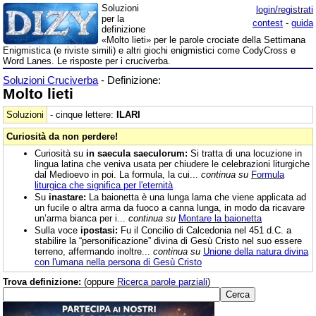
Soluzioni
login/registrati
per la
contest
-
guida
definizione
«Molto lieti» per le parole crociate della Settimana
Enigmistica (e riviste simili) e altri giochi enigmistici come CodyCross e
Word Lanes. Le risposte per i cruciverba.
Soluzioni Cruciverba
- Definizione:
Molto lieti
Soluzioni
- cinque lettere:
ILARI
Curiosità da non perdere!
Curiosità su
in saecula saeculorum:
Si tratta di una locuzione in
lingua latina che veniva usata per chiudere le celebrazioni liturgiche
dal Medioevo in poi. La formula, la cui...
continua su
Formula
liturgica che significa per l'eternità
Su
inastare:
La baionetta è una lunga lama che viene applicata ad
un fucile o altra arma da fuoco a canna lunga, in modo da ricavare
un’arma bianca per i...
continua su
Montare la baionetta
Sulla voce
ipostasi:
Fu il Concilio di Calcedonia nel 451 d.C. a
stabilire la “personificazione” divina di Gesù Cristo nel suo essere
terreno, affermando inoltre...
continua su
Unione della natura divina
con l'umana nella persona di Gesù Cristo
Trova definizione:
(oppure
Ricerca parole parziali
)