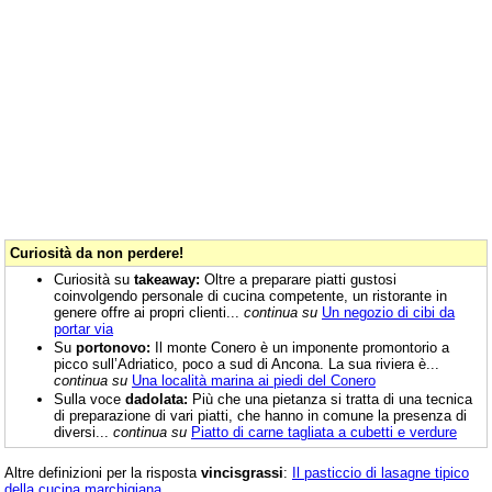
Curiosità da non perdere!
Curiosità su
takeaway:
Oltre a preparare piatti gustosi
coinvolgendo personale di cucina competente, un ristorante in
genere offre ai propri clienti...
continua su
Un negozio di cibi da
portar via
Su
portonovo:
Il monte Conero è un imponente promontorio a
picco sull’Adriatico, poco a sud di Ancona. La sua riviera è...
continua su
Una località marina ai piedi del Conero
Sulla voce
dadolata:
Più che una pietanza si tratta di una tecnica
di preparazione di vari piatti, che hanno in comune la presenza di
diversi...
continua su
Piatto di carne tagliata a cubetti e verdure
Altre definizioni per la risposta
vincisgrassi
:
Il pasticcio di lasagne tipico
della cucina marchigiana