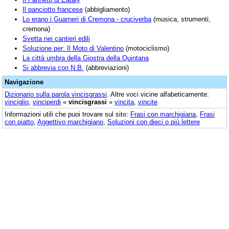
Il panciotto francese
(abbigliamento)
Lo erano i Guarneri di Cremona - cruciverba
(musica, strumenti,
cremona)
Svetta nei cantieri edili
Soluzione per: Il Moto di Valentino
(motociclismo)
La città umbra della Giostra della Quintana
Si abbrevia con N.B.
(abbreviazioni)
Navigazione
Dizionario sulla parola
vincisgrassi
. Altre voci vicine alfabeticamente:
vinciglio
,
vinciperdi
«
vincisgrassi
»
vincita
,
vincite
Informazioni utili che puoi trovare sul sito:
Frasi con marchigiana
,
Frasi
con piatto
,
Aggettivo marchigiano
,
Soluzioni con dieci o più lettere