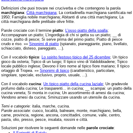
Definizioni che puoi trovare nei cruciverba e che contengono la parola
marchigiana
:
Città marchigiana
; La contadinella marchigiana santificata nel
1950; Famiglia nobile marchigiana; Abitanti di una città marchigiana; La
città marchigiana delle prelibate olive fritte.
Parole crociate con il termine
piatto
:
L'osso piatto della spalla
;
Accompagnare un piatto; L'ingordigia di chi si getta su un piatto; __ di
cozze, piatto di pesce; Si serve prima del primo piatto; Piatto di pesce
crudo e riso. »»
Sinonimi di piatto
(spianato, pianeggiante, piano, livellato,
schiacciato, disteso, pareggiato, ...).
Con il vocabolo
tipico
:
Lo spirito festoso tipico del 25 dicembre
; Un tipico
gioco da osteria; Tipico di un luogo; Il tipico vino di Valdobbiadene; Tipico
locale pubblico inglese; Devono il loro nome al tipico fiore mariano; Il tipico
ortaggio di Tropea. »»
Sinonimi di tipico
(caratteristico, particolare,
singolare, speciale, esclusivo, proprio, usuale, ...).
Con il vocabolo
cucina
:
Un tipico piatto della cucina laziale
; Un gradevole
profumo dalla cucina; Le trasparenti... in cucina; __ scampai: un piatto della
cucina veneta; Si monta in cucina; Un assortimento di arnesi da cucina;
Vendono arnesi da cucina; Sminuzzare usando un utensile da cucina.
Temi e categorie:
italia, marche, cucina.
Parole associate:
cuoco, località, balneare, monte, marchigiano, bella,
carne, provincia, regione, ancona, concittadini, comune, valle, centro,
pasta, olio, presso, pesce, insalata, rossini e città.
Soluzioni per risolvere le seguenti domande nelle
parole crociate
:
Il Farinetti di Eataly