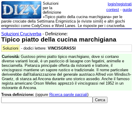
Soluzioni
login/registrati
per la
contest
-
guida
definizione
«Tipico piatto della cucina marchigiana» per le
parole crociate della Settimana Enigmistica (e riviste simili) e altri giochi
enigmistici come CodyCross e Word Lanes. Le risposte per i cruciverba.
Soluzioni Cruciverba
- Definizione:
Tipico piatto della cucina marchigiana
Soluzioni
- dodici lettere:
VINCISGRASSI
Curiosità:
Gustoso primo piatto tipico marchigiano, dove si contano
diverse varianti locali, è un pasticcio di lasagne con fegatini, animelle e
besciamella. Pietanza principale offerta da ristoranti e trattorie, il
vincisgrassi mantiene un sapore rustico e tradizionale. Il nome particolare
deriverebbe dall'italianizzazione del generale austriaco Alfred von Windisch-
Graetz, di stanza ad Ancona durante uno storico assedio. Anche il famoso
regista americano Orson Welles apprezzò il vincisgrassi nel 1952 in un
ristorante di Ancona.
Trova definizione:
(oppure
Ricerca parole parziali
)