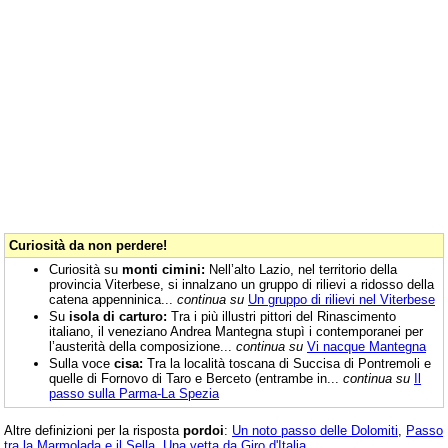
Curiosità da non perdere!
Curiosità su
monti cimini:
Nell’alto Lazio, nel territorio della
provincia Viterbese, si innalzano un gruppo di rilievi a ridosso della
catena appenninica...
continua su
Un gruppo di rilievi nel Viterbese
Su
isola di carturo:
Tra i più illustri pittori del Rinascimento
italiano, il veneziano Andrea Mantegna stupì i contemporanei per
l’austerità della composizione...
continua su
Vi nacque Mantegna
Sulla voce
cisa:
Tra la località toscana di Succisa di Pontremoli e
quelle di Fornovo di Taro e Berceto (entrambe in...
continua su
Il
passo sulla Parma-La Spezia
Altre definizioni per la risposta
pordoi
:
Un noto passo delle Dolomiti
,
Passo
tra la Marmolada e il Sella
,
Una vetta da Giro d'Italia