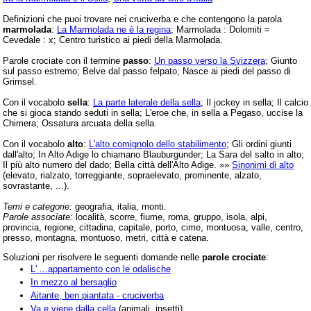
Definizioni che puoi trovare nei cruciverba e che contengono la parola
marmolada
:
La Marmolada ne è la regina
; Marmolada : Dolomiti =
Cevedale : x; Centro turistico ai piedi della Marmolada.
Parole crociate con il termine
passo
:
Un passo verso la Svizzera
; Giunto
sul passo estremo; Belve dal passo felpato; Nasce ai piedi del passo di
Grimsel.
Con il vocabolo
sella
:
La parte laterale della sella
; Il jockey in sella; Il calcio
che si gioca stando seduti in sella; L'eroe che, in sella a Pegaso, uccise la
Chimera; Ossatura arcuata della sella.
Con il vocabolo
alto
:
L'alto comignolo dello stabilimento
; Gli ordini giunti
dall'alto; In Alto Adige lo chiamano Blauburgunder; La Sara del salto in alto;
Il più alto numero del dado; Bella città dell'Alto Adige. »»
Sinonimi di alto
(elevato, rialzato, torreggiante, sopraelevato, prominente, alzato,
sovrastante, ...).
Temi e categorie:
geografia, italia, monti.
Parole associate:
località, scorre, fiume, roma, gruppo, isola, alpi,
provincia, regione, cittadina, capitale, porto, cime, montuosa, valle, centro,
presso, montagna, montuoso, metri, città e catena.
Soluzioni per risolvere le seguenti domande nelle
parole crociate
:
L' ...appartamento con le odalische
In mezzo al bersaglio
Aitante, ben piantata - cruciverba
Va e viene dalla cella
(animali, insetti)