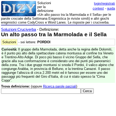
Soluzioni
login/registrati
per la
contest
-
guida
definizione
«Un alto passo tra la Marmolada e il Sella» per le
parole crociate della Settimana Enigmistica (e riviste simili) e altri giochi
enigmistici come CodyCross e Word Lanes. Le risposte per i cruciverba.
Soluzioni Cruciverba
- Definizione:
Un alto passo tra la Marmolada e il Sella
Soluzioni
- sei lettere:
PORDOI
Curiosità:
Il gruppo della Marmolada, detta anche la regina delle Dolomiti,
è il punto più alto della spettacolare catena montuosa al confine tra Veneto
e Trentino-Alto Adige. Di poco più basso il vicino Gruppo del Sella, che
grazie alla sua conformazione è considerato uno dei punti più panoramici
della zona. Tra i due gruppi montuosi si snoda il Pordoi, il valico alpino che
congiunge Arabba, in provincia di Belluno, e la trentina Canazei. Il passo
raggiunge l’altezza di circa 2.200 metri ed è famoso per essere uno dei
passaggi più frequenti del Giro d’Italia, di cui è stato spesso la “Cima
Coppi”.
Trova definizione:
(oppure
Ricerca parole parziali
)