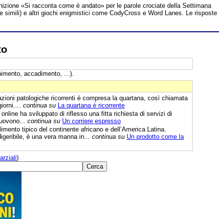
inizione «Si racconta come è andato» per le parole crociate della Settimana
te simili) e altri giochi enigmistici come CodyCross e Word Lanes. Le risposte
to
imento, accadimento, ...).
zioni patologiche ricorrenti è compresa la quartana, così chiamata
iorni....
continua su
La quartana è ricorrente
line ha sviluppato di riflesso una fitta richiesta di servizi di
muovono...
continua su
Un corriere espresso
imento tipico del continente africano e dell’America Latina.
igeribile, è una vera manna in...
continua su
Un prodotto come la
arziali
)