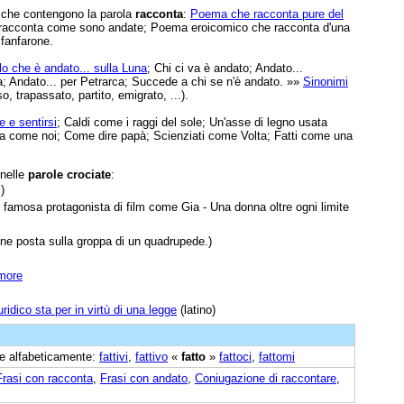
e che contengono la parola
racconta
:
Poema che racconta pure del
i racconta come sono andate; Poema eroicomico che racconta d'una
 fanfarone.
o che è andato... sulla Luna
; Chi ci va è andato; Andato...
; Andato... per Petrarca; Succede a chi se n'è andato. »»
Sinonimi
, trapassato, partito, emigrato, ...).
 e sentirsi
; Caldi come i raggi del sole; Un'asse di legno usata
arla come noi; Come dire papà; Scienziati come Volta; Fatti come una
 nelle
parole crociate
:
)
 famosa protagonista di film come Gia - Una donna oltre ogni limite
ne posta sulla groppa di un quadrupede.)
umore
ridico sta per in virtù di una legge
(latino)
ine alfabeticamente:
fattivi
,
fattivo
«
fatto
»
fattoci
,
fattomi
Frasi con racconta
,
Frasi con andato
,
Coniugazione di raccontare
,