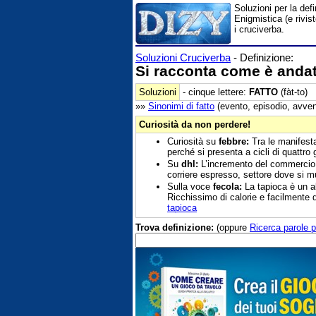
Soluzioni per la def
Enigmistica (e rivis
i cruciverba.
Soluzioni Cruciverba
- Definizione:
Si racconta come è anda
Soluzioni
- cinque lettere:
FATTO
(fàt-to)
»»
Sinonimi di
fatto
(evento, episodio, avven
Curiosità da non perdere!
Curiosità su
febbre:
Tra le manifesta
perché si presenta a cicli di quattro g
Su
dhl:
L’incremento del commercio on
corriere espresso, settore dove si 
Sulla voce
fecola:
La tapioca è un al
Ricchissimo di calorie e facilmente d
tapioca
Trova definizione:
(oppure
Ricerca parole p