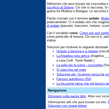
Definizioni che puoi trovare nei cruciverba 
sacrificio di Didone
; Ciò che si racconta; S
guerra tra Modena e Bologna; Le racconta il
Parole crociate con il termine
andato
:
Modul
poeticamente!; Ci è andato uno che sragiona
di andato
(passato, trascorso, lontano, scorso
Con il vocabolo
come
:
Come uno può sentire
come ponticello di fortuna; Chi non lo è, p
statua.
Soluzioni per risolvere le seguenti domande
Un'auto a benzina e a metano
(veicoli
La Angelina nota attrice
(Angelina __,
e Lara Croft: Tomb Raider.)
La sella per la soma - cruciverba
(Vie
Si specchia nel mare
Soluzione per: Scorrono senza far r
Famoso autodromo USA
La locuzione latina che nel lessico giu
Navigazione
Dizionario sulla parola
fatto
. Altre voci vic
Informazioni utili che puoi trovare sul sito:
Soluzioni con cinque lettere