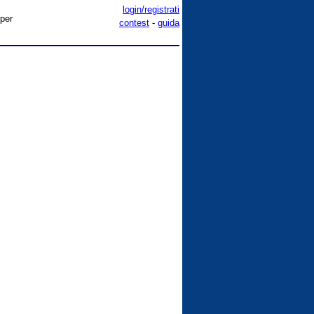
login/registrati
 per
contest
-
guida