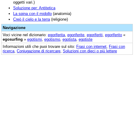
oggetti vari.)
Soluzione per: Antitetica
La spina con il midollo
(anatomia)
Creò il cielo e la terra
(religione)
Navigazione
Voci vicine nel dizionario:
egoriferita
,
egoriferite
,
egoriferiti
,
egoriferito
«
egosurfing
»
egotismi
,
egotismo
,
egotista
,
egotiste
Informazioni utili che puoi trovare sul sito:
Frasi con internet
,
Frasi con
ricerca
,
Coniugazione di ricercare
,
Soluzioni con dieci o più lettere