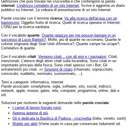
Definizioni che puoi trovare nei cruciverba e che contengono la parola
internet
:
L'indirizzo completo di un sito Internet
; Scrive e aggiorna un diario
pubblico su Internet; La videata di presentazione di un sito Internet.
Parole crociate con il termine
ricerca
:
Va alla ricerca dell'acqua con un
bastoncino
; Oggetto frutto di ricerca; Quelli di ricerca operano in Internet;
L'ONU per la ricerca sanitaria.
Con il vocabolo
quante
:
Quante ragazze per me posson bastare in un
successo di Lucio Battisti?
; Molte, più di quante ne occorrano; Quante le
colonie originarie degli Stati Uniti d'America?; Quante zampe ha un'ape?;
Correlativo di quante.
Con il vocabolo
citati
:
Vengono citati... con gli eroi e i navigatori
; Citati,
menzionati; L'elenco degli attori citati sulla locandina; Sono citati in un
importante principio della fisica; Sono citati spesso con i Bot; Gli
extraterrestri più citati. »»
Sinonimi di citato
(chiamato, sopraccitato,
convocato, suddetto, nominato, sunnominato, ...).
Temi e categorie:
informatica, internet.
Parole associate:
smartphone, sigla, software, sito, social, indirizzi,
network, apple, mouse, gates, rete, computer, programma, online, dati e
siti.
Soluzioni per risolvere le seguenti domande nelle
parole crociate
:
I campi di lavoro forzato russi
Appena appena di più
Gli è dedicata la Basilica di Padova - cruciverba
(italia, veneto, santi)
Mobile per abiti
(Viene usato in casa per conservare indumenti od