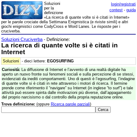
Soluzioni
login/registrati
per la
contest
-
guida
definizione
«La ricerca di quante volte si è citati in Internet»
per le parole crociate della Settimana Enigmistica (e riviste simili) e altri
giochi enigmistici come CodyCross e Word Lanes. Le risposte per i
cruciverba.
Soluzioni Cruciverba
- Definizione:
La ricerca di quante volte si è citati in
Internet
Soluzioni
- dieci lettere:
EGOSURFING
Curiosità:
La diffusione di Internet e l’avvento di una realtà digitale ha
aperto un nuovo fronte sui fenomeni sociali e sulla percezione di se stessi,
evidenziati da inediti comportamenti. Uno di questi è l’egosurfing, l’indagine
di quante volte si è citati in rete attraverso i motori di ricerca. Il termine
prende come riferimento il “navigare” su Internet (in inglese “to surf”) e tale
attività può essere spinta dalle motivazioni più diverse, dall’appagamento
del proprio narcisismo o dal controllo della propria reputazione online.
Trova definizione:
(oppure
Ricerca parole parziali
)