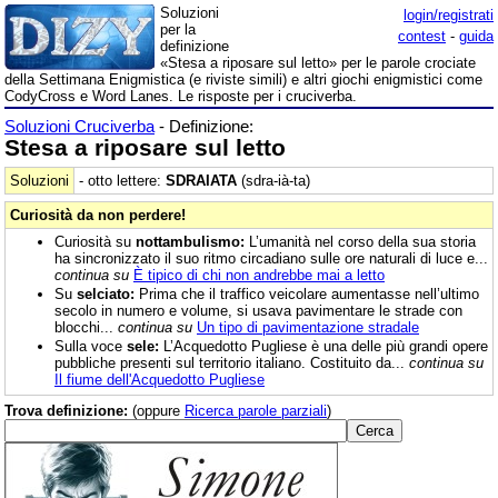
Soluzioni
login/registrati
per la
contest
-
guida
definizione
«Stesa a riposare sul letto» per le parole crociate
della Settimana Enigmistica (e riviste simili) e altri giochi enigmistici come
CodyCross e Word Lanes. Le risposte per i cruciverba.
Soluzioni Cruciverba
- Definizione:
Stesa a riposare sul letto
Soluzioni
- otto lettere:
SDRAIATA
(sdra-ià-ta)
Curiosità da non perdere!
Curiosità su
nottambulismo:
L’umanità nel corso della sua storia
ha sincronizzato il suo ritmo circadiano sulle ore naturali di luce e...
continua su
È tipico di chi non andrebbe mai a letto
Su
selciato:
Prima che il traffico veicolare aumentasse nell’ultimo
secolo in numero e volume, si usava pavimentare le strade con
blocchi...
continua su
Un tipo di pavimentazione stradale
Sulla voce
sele:
L’Acquedotto Pugliese è una delle più grandi opere
pubbliche presenti sul territorio italiano. Costituito da...
continua su
Il fiume dell'Acquedotto Pugliese
Trova definizione:
(oppure
Ricerca parole parziali
)