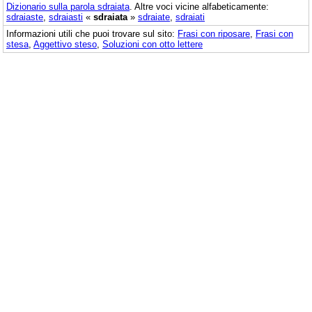
Dizionario sulla parola
sdraiata
. Altre voci vicine alfabeticamente:
sdraiaste
,
sdraiasti
«
sdraiata
»
sdraiate
,
sdraiati
Informazioni utili che puoi trovare sul sito:
Frasi con riposare
,
Frasi con
stesa
,
Aggettivo steso
,
Soluzioni con otto lettere