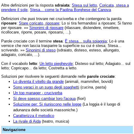
Altre definizioni per la risposta
sdraiata
:
Stesa sul letto
,
Coricata, stesa a
prendere il sole
,
Stesa... come la Paolina Borghese del Canova
Definizioni che puoi trovare nei cruciverba e che contengono la parola
riposare
:
Stare coricato, riposare
; Lo si tira fermandosi a riposare; Si fanno
per riposare. »»
Sinonimi di riposare
(rilassare, distendere, rimettere,
ricollocare, riporre, posare, riposarsi, ...).
Parole crociate con il termine
stesa
:
È stesa... sulla spiaggia
; Lo è una
vernice che non lascia trasparire la superficie su cui è stesa; Stesa...
scrivendo. »»
Sinonimi di steso
(sdraiato, disteso, esteso, allungato,
adagiato, coricato, ...).
Con il vocabolo
letto
:
Un letto pieghevole
; Disteso sul letto; Adagiato... sul
letto; Copricapo... da letto; Costretta a letto.
Soluzioni per risolvere le seguenti domande nelle
parole crociate
:
Lo diventa il vitello da grande
(animali, mammiferi, bovidi)
Sono veraci in un sugo degli spaghetti
(cucina, pasta)
Un top manager - cruciverba
Si deve spesso cambiar loro l'acqua
(fiori)
Soluzione per: Si riuniscono nelle logge
(La loggia è il luogo di
adunanza delle società massoniche.)
Caratterizza il metodico
La rivale di Aida
(teatro, musica)
Navigazione