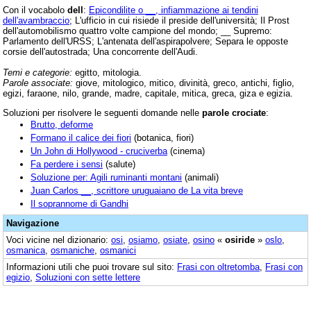
Con il vocabolo
dell
:
Epicondilite o __, infiammazione ai tendini
dell'avambraccio
; L'ufficio in cui risiede il preside dell'università; Il Prost
dell'automobilismo quattro volte campione del mondo; __ Supremo:
Parlamento dell'URSS; L'antenata dell'aspirapolvere; Separa le opposte
corsie dell'autostrada; Una concorrente dell'Audi.
Temi e categorie:
egitto, mitologia.
Parole associate:
giove, mitologico, mitico, divinità, greco, antichi, figlio,
egizi, faraone, nilo, grande, madre, capitale, mitica, greca, giza e egizia.
Soluzioni per risolvere le seguenti domande nelle
parole crociate
:
Brutto, deforme
Formano il calice dei fiori
(botanica, fiori)
Un John di Hollywood - cruciverba
(cinema)
Fa perdere i sensi
(salute)
Soluzione per: Agili ruminanti montani
(animali)
Juan Carlos __, scrittore uruguaiano de La vita breve
Il soprannome di Gandhi
Navigazione
Voci vicine nel dizionario:
osi
,
osiamo
,
osiate
,
osino
«
osiride
»
oslo
,
osmanica
,
osmaniche
,
osmanici
Informazioni utili che puoi trovare sul sito:
Frasi con oltretomba
,
Frasi con
egizio
,
Soluzioni con sette lettere