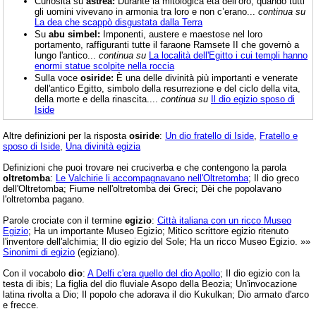
Curiosità su
astrea:
Durante la mitologica età dell’oro, quando tutti
gli uomini vivevano in armonia tra loro e non c’erano...
continua su
La dea che scappò disgustata dalla Terra
Su
abu simbel:
Imponenti, austere e maestose nel loro
portamento, raffiguranti tutte il faraone Ramsete II che governò a
lungo l'antico...
continua su
La località dell'Egitto i cui templi hanno
enormi statue scolpite nella roccia
Sulla voce
osiride:
È una delle divinità più importanti e venerate
dell'antico Egitto, simbolo della resurrezione e del ciclo della vita,
della morte e della rinascita....
continua su
Il dio egizio sposo di
Iside
Altre definizioni per la risposta
osiride
:
Un dio fratello di Iside
,
Fratello e
sposo di Iside
,
Una divinità egizia
Definizioni che puoi trovare nei cruciverba e che contengono la parola
oltretomba
:
Le Valchirie li accompagnavano nell'Oltretomba
; Il dio greco
dell'Oltretomba; Fiume nell'oltretomba dei Greci; Dèi che popolavano
l'oltretomba pagano.
Parole crociate con il termine
egizio
:
Città italiana con un ricco Museo
Egizio
; Ha un importante Museo Egizio; Mitico scrittore egizio ritenuto
l'inventore dell'alchimia; Il dio egizio del Sole; Ha un ricco Museo Egizio. »»
Sinonimi di egizio
(egiziano).
Con il vocabolo
dio
:
A Delfi c'era quello del dio Apollo
; Il dio egizio con la
testa di ibis; La figlia del dio fluviale Asopo della Beozia; Un'invocazione
latina rivolta a Dio; Il popolo che adorava il dio Kukulkan; Dio armato d'arco
e frecce.