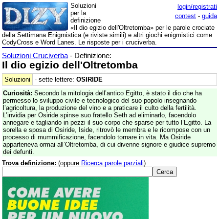
Soluzioni
login/registrati
per la
contest
-
guida
definizione
«Il dio egizio dell'Oltretomba» per le parole crociate
della Settimana Enigmistica (e riviste simili) e altri giochi enigmistici come
CodyCross e Word Lanes. Le risposte per i cruciverba.
Soluzioni Cruciverba
- Definizione:
Il dio egizio dell'Oltretomba
Soluzioni
- sette lettere:
OSIRIDE
Curiosità:
Secondo la mitologia dell’antico Egitto, è stato il dio che ha
permesso lo sviluppo civile e tecnologico del suo popolo insegnando
l’agricoltura, la produzione del vino e a praticare il culto della fertilità.
L’invidia per Osiride spinse suo fratello Seth ad eliminarlo, facendolo
annegare e tagliando in pezzi il suo corpo che sparse per tutto l’Egitto. La
sorella e sposa di Osiride, Iside, ritrovò le membra e le ricompose con un
processo di mummificazione, facendolo tornare in vita. Ma Osiride
apparteneva ormai all’Oltretomba, di cui divenne signore e giudice supremo
dei defunti.
Trova definizione:
(oppure
Ricerca parole parziali
)