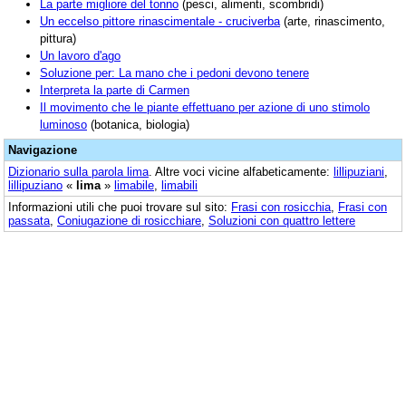
La parte migliore del tonno
(pesci, alimenti, scombridi)
Un eccelso pittore rinascimentale - cruciverba
(arte, rinascimento,
pittura)
Un lavoro d'ago
Soluzione per: La mano che i pedoni devono tenere
Interpreta la parte di Carmen
Il movimento che le piante effettuano per azione di uno stimolo
luminoso
(botanica, biologia)
Navigazione
Dizionario sulla parola
lima
. Altre voci vicine alfabeticamente:
lillipuziani
,
lillipuziano
«
lima
»
limabile
,
limabili
Informazioni utili che puoi trovare sul sito:
Frasi con rosicchia
,
Frasi con
passata
,
Coniugazione di rosicchiare
,
Soluzioni con quattro lettere