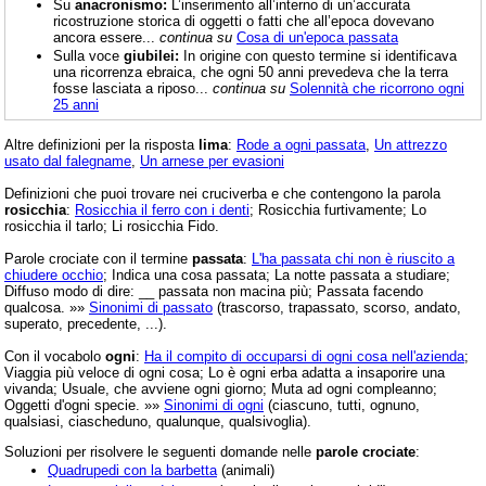
Su
anacronismo:
L’inserimento all’interno di un’accurata
ricostruzione storica di oggetti o fatti che all’epoca dovevano
ancora essere...
continua su
Cosa di un'epoca passata
Sulla voce
giubilei:
In origine con questo termine si identificava
una ricorrenza ebraica, che ogni 50 anni prevedeva che la terra
fosse lasciata a riposo...
continua su
Solennità che ricorrono ogni
25 anni
Altre definizioni per la risposta
lima
:
Rode a ogni passata
,
Un attrezzo
usato dal falegname
,
Un arnese per evasioni
Definizioni che puoi trovare nei cruciverba e che contengono la parola
rosicchia
:
Rosicchia il ferro con i denti
; Rosicchia furtivamente; Lo
rosicchia il tarlo; Li rosicchia Fido.
Parole crociate con il termine
passata
:
L'ha passata chi non è riuscito a
chiudere occhio
; Indica una cosa passata; La notte passata a studiare;
Diffuso modo di dire: __ passata non macina più; Passata facendo
qualcosa. »»
Sinonimi di passato
(trascorso, trapassato, scorso, andato,
superato, precedente, ...).
Con il vocabolo
ogni
:
Ha il compito di occuparsi di ogni cosa nell'azienda
;
Viaggia più veloce di ogni cosa; Lo è ogni erba adatta a insaporire una
vivanda; Usuale, che avviene ogni giorno; Muta ad ogni compleanno;
Oggetti d'ogni specie. »»
Sinonimi di ogni
(ciascuno, tutti, ognuno,
qualsiasi, ciascheduno, qualunque, qualsivoglia).
Soluzioni per risolvere le seguenti domande nelle
parole crociate
:
Quadrupedi con la barbetta
(animali)