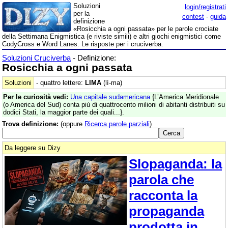
Soluzioni
login/registrati
per la
contest
-
guida
definizione
«Rosicchia a ogni passata» per le parole crociate
della Settimana Enigmistica (e riviste simili) e altri giochi enigmistici come
CodyCross e Word Lanes. Le risposte per i cruciverba.
Soluzioni Cruciverba
- Definizione:
Rosicchia a ogni passata
Soluzioni
- quattro lettere:
LIMA
(lì-ma)
Per le curiosità vedi:
Una capitale sudamericana
{L’America Meridionale
(o America del Sud) conta più di quattrocento milioni di abitanti distribuiti su
dodici Stati, la maggior parte dei quali...}.
Trova definizione:
(oppure
Ricerca parole parziali
)
Da leggere su Dizy
Slopaganda: la
parola che
racconta la
propaganda
prodotta in