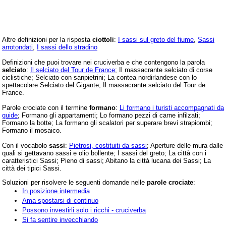
Altre definizioni per la risposta
ciottoli
:
I sassi sul greto del fiume
,
Sassi
arrotondati
,
I sassi dello stradino
Definizioni che puoi trovare nei cruciverba e che contengono la parola
selciato
:
Il selciato del Tour de France
; Il massacrante selciato di corse
ciclistiche; Selciato con sanpietrini; La contea nordirlandese con lo
spettacolare Selciato del Gigante; Il massacrante selciato del Tour de
France.
Parole crociate con il termine
formano
:
Li formano i turisti accompagnati da
guide
; Formano gli appartamenti; Lo formano pezzi di carne infilzati;
Formano la botte; La formano gli scalatori per superare brevi strapiombi;
Formano il mosaico.
Con il vocabolo
sassi
:
Pietrosi, costituiti da sassi
; Aperture delle mura dalle
quali si gettavano sassi e olio bollente; I sassi del greto; La città con i
caratteristici Sassi; Pieno di sassi; Abitano la città lucana dei Sassi; La
città dei tipici Sassi.
Soluzioni per risolvere le seguenti domande nelle
parole crociate
:
In posizione intermedia
Ama spostarsi di continuo
Possono investirli solo i ricchi - cruciverba
Si fa sentire invecchiando