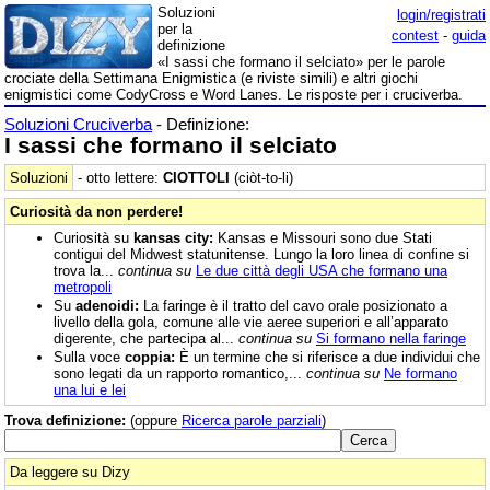
Soluzioni
login/registrati
per la
contest
-
guida
definizione
«I sassi che formano il selciato» per le parole
crociate della Settimana Enigmistica (e riviste simili) e altri giochi
enigmistici come CodyCross e Word Lanes. Le risposte per i cruciverba.
Soluzioni Cruciverba
- Definizione:
I sassi che formano il selciato
Soluzioni
- otto lettere:
CIOTTOLI
(ciòt-to-li)
Curiosità da non perdere!
Curiosità su
kansas city:
Kansas e Missouri sono due Stati
contigui del Midwest statunitense. Lungo la loro linea di confine si
trova la...
continua su
Le due città degli USA che formano una
metropoli
Su
adenoidi:
La faringe è il tratto del cavo orale posizionato a
livello della gola, comune alle vie aeree superiori e all’apparato
digerente, che partecipa al...
continua su
Si formano nella faringe
Sulla voce
coppia:
È un termine che si riferisce a due individui che
sono legati da un rapporto romantico,...
continua su
Ne formano
una lui e lei
Trova definizione:
(oppure
Ricerca parole parziali
)
Da leggere su Dizy