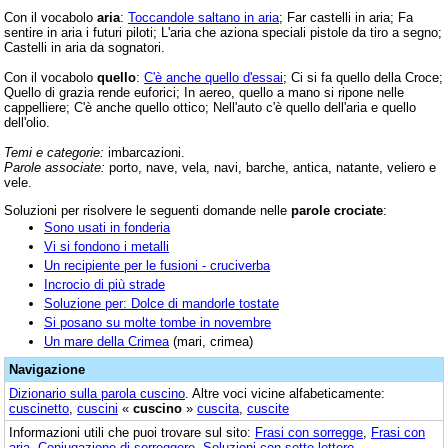
Con il vocabolo
aria
:
Toccandole saltano in aria
; Far castelli in aria; Fa
sentire in aria i futuri piloti; L'aria che aziona speciali pistole da tiro a segno;
Castelli in aria da sognatori.
Con il vocabolo
quello
:
C'è anche quello d'essai
; Ci si fa quello della Croce;
Quello di grazia rende euforici; In aereo, quello a mano si ripone nelle
cappelliere; C'è anche quello ottico; Nell'auto c'è quello dell'aria e quello
dell'olio.
Temi e categorie:
imbarcazioni.
Parole associate:
porto, nave, vela, navi, barche, antica, natante, veliero e
vele.
Soluzioni per risolvere le seguenti domande nelle
parole crociate
:
Sono usati in fonderia
Vi si fondono i metalli
Un recipiente per le fusioni - cruciverba
Incrocio di più strade
Soluzione per: Dolce di mandorle tostate
Si posano su molte tombe in novembre
Un mare della Crimea
(mari, crimea)
Navigazione
Dizionario sulla parola
cuscino
. Altre voci vicine alfabeticamente:
cuscinetto
,
cuscini
«
cuscino
»
cuscita
,
cuscite
Informazioni utili che puoi trovare sul sito:
Frasi con sorregge
,
Frasi con
aria
,
Coniugazione di sorreggere
,
Soluzioni con sette lettere