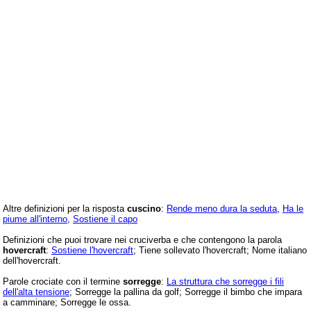
Altre definizioni per la risposta
cuscino
:
Rende meno dura la seduta
,
Ha le
piume all'interno
,
Sostiene il capo
Definizioni che puoi trovare nei cruciverba e che contengono la parola
hovercraft
:
Sostiene l'hovercraft
; Tiene sollevato l'hovercraft; Nome italiano
dell'hovercraft.
Parole crociate con il termine
sorregge
:
La struttura che sorregge i fili
dell'alta tensione
; Sorregge la pallina da golf; Sorregge il bimbo che impara
a camminare; Sorregge le ossa.