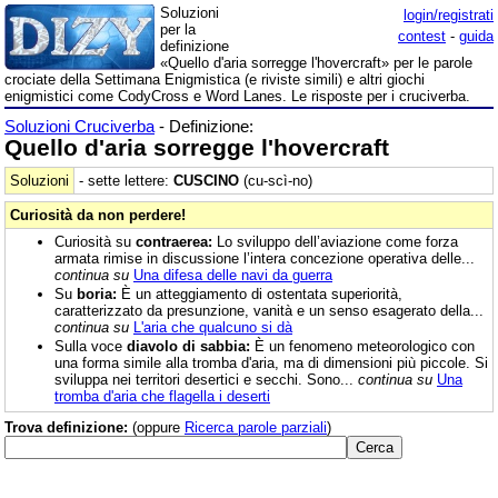
Soluzioni
login/registrati
per la
contest
-
guida
definizione
«Quello d'aria sorregge l'hovercraft» per le parole
crociate della Settimana Enigmistica (e riviste simili) e altri giochi
enigmistici come CodyCross e Word Lanes. Le risposte per i cruciverba.
Soluzioni Cruciverba
- Definizione:
Quello d'aria sorregge l'hovercraft
Soluzioni
- sette lettere:
CUSCINO
(cu-scì-no)
Curiosità da non perdere!
Curiosità su
contraerea:
Lo sviluppo dell’aviazione come forza
armata rimise in discussione l’intera concezione operativa delle...
continua su
Una difesa delle navi da guerra
Su
boria:
È un atteggiamento di ostentata superiorità,
caratterizzato da presunzione, vanità e un senso esagerato della...
continua su
L'aria che qualcuno si dà
Sulla voce
diavolo di sabbia:
È un fenomeno meteorologico con
una forma simile alla tromba d'aria, ma di dimensioni più piccole. Si
sviluppa nei territori desertici e secchi. Sono...
continua su
Una
tromba d'aria che flagella i deserti
Trova definizione:
(oppure
Ricerca parole parziali
)