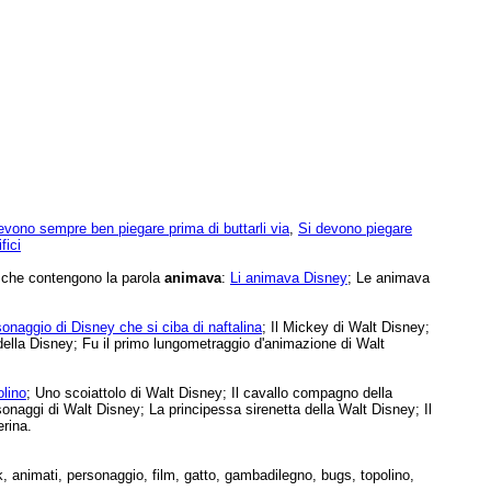
evono sempre ben piegare prima di buttarli via
,
Si devono piegare
fici
e che contengono la parola
animava
:
Li animava Disney
; Le animava
sonaggio di Disney che si ciba di naftalina
; Il Mickey di Walt Disney;
della Disney; Fu il primo lungometraggio d'animazione di Walt
olino
; Uno scoiattolo di Walt Disney; Il cavallo compagno della
sonaggi di Walt Disney; La principessa sirenetta della Walt Disney; Il
erina.
 animati, personaggio, film, gatto, gambadilegno, bugs, topolino,