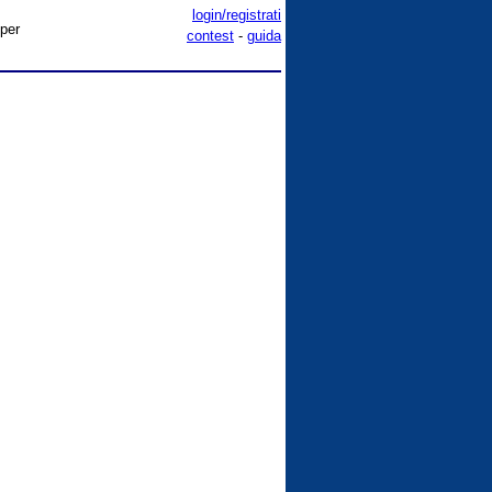
login/registrati
 per
contest
-
guida