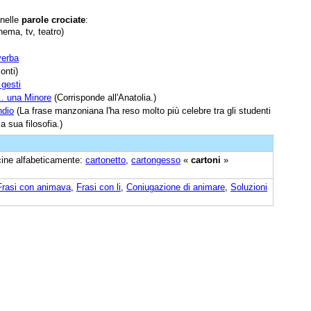
 nelle
parole crociate
:
nema, tv, teatro)
verba
onti)
 gesti
. una Minore
(Corrisponde all'Anatolia.)
ndio
(La frase manzoniana l'ha reso molto più celebre tra gli studenti
a sua filosofia.)
icine alfabeticamente:
cartonetto
,
cartongesso
«
cartoni
»
Frasi con animava
,
Frasi con li
,
Coniugazione di animare
,
Soluzioni