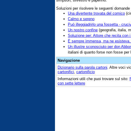
simpson, silvestro e paperino.
Soluzioni per risolvere le seguenti domande
Una divertente trovata del comico
(ci
Calmo e sereno
Può illeggiadrirlo una fossetta - cruci
Un nostro confine
(geografia, italia, m
Soluzione per: Attore che recita con i
È sempre immensa, ma ne esisteva..
Un illustre sconosciuto per don Abbo
italiani di quanto forse non fosse per l
Navigazione
Dizionario sulla parola
cartoni
. Altre voci v
cartonifici
,
cartonificio
Informazioni utili che puoi trovare sul sito:
con sette lettere