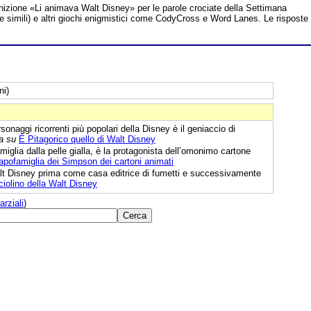
inizione «Li animava Walt Disney» per le parole crociate della Settimana
te simili) e altri giochi enigmistici come CodyCross e Word Lanes. Le risposte
ni)
onaggi ricorrenti più popolari della Disney è il geniaccio di
a su
È Pitagorico quello di Walt Disney
iglia dalla pelle gialla, è la protagonista dell’omonimo cartone
capofamiglia dei Simpson dei cartoni animati
lt Disney prima come casa editrice di fumetti e successivamente
iolino della Walt Disney
arziali
)