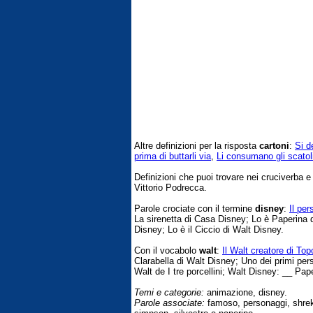
Altre definizioni per la risposta
cartoni
:
Si d
prima di buttarli via
,
Li consumano gli scatoli
Definizioni che puoi trovare nei cruciverba 
Vittorio Podrecca.
Parole crociate con il termine
disney
:
Il per
La sirenetta di Casa Disney; Lo è Paperina 
Disney; Lo è il Ciccio di Walt Disney.
Con il vocabolo
walt
:
Il Walt creatore di Top
Clarabella di Walt Disney; Uno dei primi per
Walt de I tre porcellini; Walt Disney: __ Pap
Temi e categorie:
animazione, disney.
Parole associate:
famoso, personaggi, shrek,