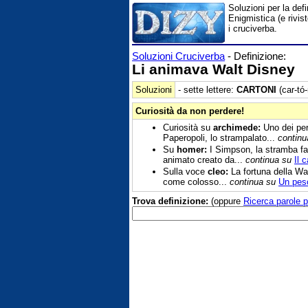
Soluzioni per la def
Enigmistica (e rivis
i cruciverba.
Soluzioni Cruciverba
- Definizione:
Li animava Walt Disney
Soluzioni
- sette lettere:
CARTONI
(car-tó-
Curiosità da non perdere!
Curiosità su
archimede:
Uno dei pers
Paperopoli, lo strampalato...
continu
Su
homer:
I Simpson, la stramba fam
animato creato da...
continua su
Il 
Sulla voce
cleo:
La fortuna della Wa
come colosso...
continua su
Un pesc
Trova definizione:
(oppure
Ricerca parole p