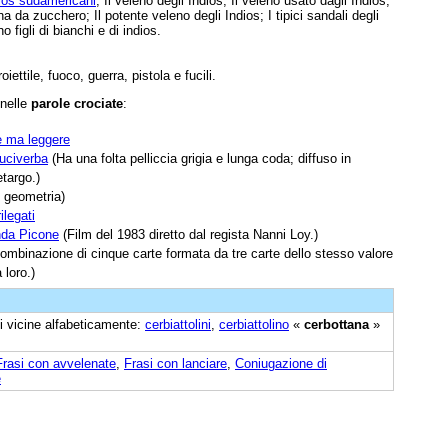
dios sudamericani
; Il veleno degli Indios; Il veleno usato dagli Indios;
nna da zucchero; Il potente veleno degli Indios; I tipici sandali degli
 figli di bianchi e di indios.
oiettile, fuoco, guerra, pistola e fucili.
 nelle
parole crociate
:
e ma leggere
ruciverba
(Ha una folta pelliccia grigia e lunga coda; diffuso in
etargo.)
 geometria)
legati
anda Picone
(Film del 1983 diretto dal regista Nanni Loy.)
mbinazione di cinque carte formata da tre carte dello stesso valore
 loro.)
ci vicine alfabeticamente:
cerbiattolini
,
cerbiattolino
«
cerbottana
»
Frasi con avvelenate
,
Frasi con lanciare
,
Coniugazione di
e