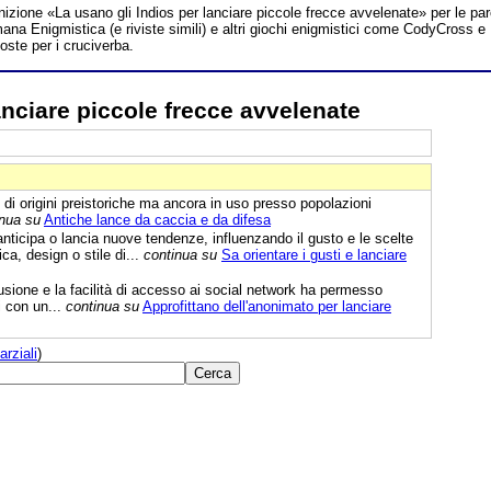
inizione «La usano gli Indios per lanciare piccole frecce avvelenate» per le par
mana Enigmistica (e riviste simili) e altri giochi enigmistici come CodyCross e
oste per i cruciverba.
anciare piccole frecce avvelenate
di origini preistoriche ma ancora in uso presso popolazioni
inua su
Antiche lance da caccia e da difesa
ticipa o lancia nuove tendenze, influenzando il gusto e le scelte
ca, design o stile di...
continua su
Sa orientare i gusti e lanciare
usione e la facilità di accesso ai social network ha permesso
i con un...
continua su
Approfittano dell'anonimato per lanciare
arziali
)