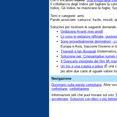
Con il vocabolo
indios
:
Una lingua degli In
Il coltellaccio degli Indios per tagliare la ca
Indios; Gli Indios ne masticano le foglie; Sono
Temi e categorie:
armi.
Parole associate:
cartucce, fucile, missili, pr
Soluzioni per risolvere le seguenti domande
Gridavano Avanti miei prodi!
Lo sono le pietanze raffinate, gustos
Sono proverbialmente dormiglioni - c
Europa e Asia, trascorre l'inverno in l
Triangoli a lati disuguali
(matematica,
Soluzione per: Cinquantadue numeri ri
Il Giancarlo interprete del film Mi m
Un tris e una coppia a poker
(È una co
più altre due carte di uguale valore tra
Navigazione
Dizionario sulla parola
cerbottana
. Altre vo
cerbottane
,
cerbottaniere
Informazioni utili che puoi trovare sul sito:
avvelenare
,
Soluzioni con dieci o più letter