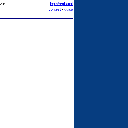
ole
login/registrati
contest
-
guida