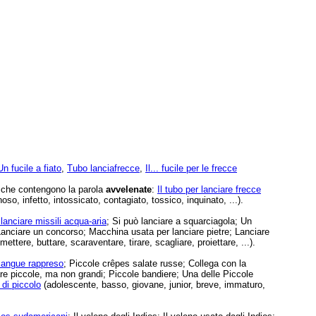
Un fucile a fiato
,
Tubo lanciafrecce
,
Il... fucile per le frecce
e che contengono la parola
avvelenate
:
Il tubo per lanciare frecce
oso, infetto, intossicato, contagiato, tossico, inquinato, ...).
lanciare missili acqua-aria
; Si può lanciare a squarciagola; Un
Lanciare un concorso; Macchina usata per lanciare pietre; Lanciare
mettere, buttare, scaraventare, tirare, scagliare, proiettare, ...).
sangue rappreso
; Piccole crêpes salate russe; Collega con la
are piccole, ma non grandi; Piccole bandiere; Una delle Piccole
 di piccolo
(adolescente, basso, giovane, junior, breve, immaturo,