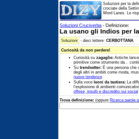
Soluzioni per la def
crociate della Setti
Word Lanes. Le risp
Soluzioni Cruciverba
- Definizione:
La usano gli Indios per l
Soluzioni
- dieci lettere:
CERBOTTANA
Curiosità da non perdere!
Curiosità su
zagaglie:
Antiche lance 
primitive come strumento da...
cont
Su
trendsetter:
È una persona che an
degli altri in ambiti come moda, musi
nuove tendenze
Sulla voce
leoni da tastiera:
La diff
l’esplosione di ambienti comunicativ
offese, insulti e discredito sui social
Trova definizione:
(oppure
Ricerca parole p