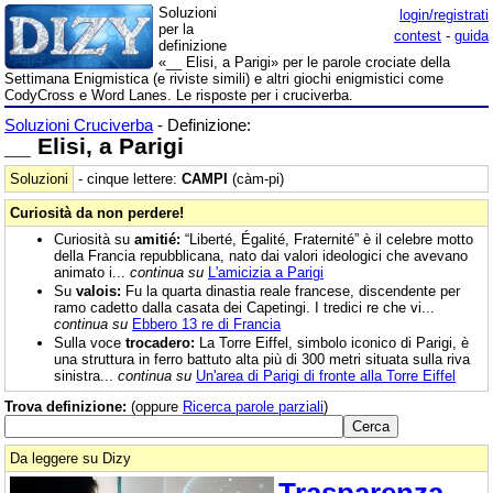
Soluzioni
login/registrati
per la
contest
-
guida
definizione
«__ Elisi, a Parigi» per le parole crociate della
Settimana Enigmistica (e riviste simili) e altri giochi enigmistici come
CodyCross e Word Lanes. Le risposte per i cruciverba.
Soluzioni Cruciverba
- Definizione:
__ Elisi, a Parigi
Soluzioni
- cinque lettere:
CAMPI
(càm-pi)
Curiosità da non perdere!
Curiosità su
amitié:
“Liberté, Égalité, Fraternité” è il celebre motto
della Francia repubblicana, nato dai valori ideologici che avevano
animato i...
continua su
L'amicizia a Parigi
Su
valois:
Fu la quarta dinastia reale francese, discendente per
ramo cadetto dalla casata dei Capetingi. I tredici re che vi...
continua su
Ebbero 13 re di Francia
Sulla voce
trocadero:
La Torre Eiffel, simbolo iconico di Parigi, è
una struttura in ferro battuto alta più di 300 metri situata sulla riva
sinistra...
continua su
Un'area di Parigi di fronte alla Torre Eiffel
Trova definizione:
(oppure
Ricerca parole parziali
)
Da leggere su Dizy
Trasparenza