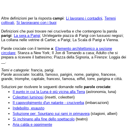
Altre definizioni per la risposta
campi
:
Li lavorano i contadini
,
Terreni
coltivati
,
Si lavoravano con i buoi
Definizioni che puoi trovare nei cruciverba e che contengono la parola
parigi
:
La sera a Parigi
; Un'elegante piazza di Parigi con lussuosi negozi;
La collana nelle vetrine di Cartier, a Parigi; La Scala di Parigi e Vienna.
Parole crociate con il termine
a
:
Elemento architettonico a sezione
circolare
; Stanza a New York; Il Jon di Tornando a casa; Adulto che si
prepara a ricevere il battesimo; Piazza della Signoria, a Firenze: Loggia dei
__.
Temi e categorie:
francia, parigi.
Parole associate:
località, famoso, parigini, nome, parigino, francese,
grande, triomphe, capitale, francesi, famosa, eiffel, torre, parigina e città.
Soluzioni per risolvere le seguenti domande nelle
parole crociate
:
Il punto in cui la Luna è più vicina alla Terra
(astronomia, luna)
Coleotteri luminosi
(insetti, coleotteri)
Il capovolgimento d'un natante - cruciverba
(imbarcazioni)
Indebolito, esausto
Soluzione per: Spuntano sui rami in primavera
(stagioni, alberi)
Si inchinano alla fine dello spettacolo
(teatro)
Aria calda e opprimente