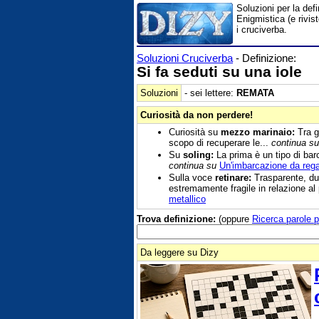
Soluzioni per la def
Enigmistica (e rivis
i cruciverba.
Soluzioni Cruciverba
- Definizione:
Si fa seduti su una iole
Soluzioni
- sei lettere:
REMATA
Curiosità da non perdere!
Curiosità su
mezzo marinaio:
Tra gl
scopo di recuperare le...
continua su
Su
soling:
La prima è un tipo di barc
continua su
Un'imbarcazione da reg
Sulla voce
retinare:
Trasparente, duro
estremamente fragile in relazione al 
metallico
Trova definizione:
(oppure
Ricerca parole p
Da leggere su Dizy