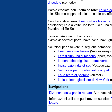
di seduto
(comodo).
Parole crociate con il termine
iole
:
La iole 
iole; Siede a poppa della iole; La iole più affol
Con il vocabolo
una
:
Una gustosa bistecca al
cardiache; Lo è a volte una lotta; Lo è una d
favorita del Re Sole.
Temi e categorie:
imbarcazioni.
Parole associate:
porto, nave, vela, navi, gu
Soluzioni per risolvere le seguenti domande
Una danza medievale
(Veniva eseguit
I tifosi d'un undici toscano
(sport, tos
Il sonno che irrigidisce - cruciverba
Indiscrezioni da jet set
(Pettegolezzi 
Soluzione per: Il notaio ratifica quello
Fa le feste al padrone
(animali)
Il più celebre gioielliere di New York
(u
Navigazione
Dizionario sulla parola
remata
. Altre voci v
Informazioni utili che puoi trovare sul sito:
lettere