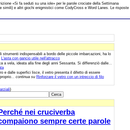
inizione «Si fa seduti su una iole» per le parole crociate della Settimana
te simili) e altri giochi enigmistici come CodyCross e Word Lanes. Le risposte
i strumenti indispensabili a bordo delle piccole imbarcazioni, ha lo
L'asta con gancio utile nell'attracco
a a vela, ideata alla fine degli anni Sessanta. Si differenziò dalle...
ata
 e dalle superfici lisce, il vetro presenta il difetto di essere
proprio...
continua su
Rinforzare il vetro con un intreccio di filo
arziali
)
Perché nei cruciverba
compaiono sempre certe parole