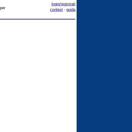
login/registrati
 per
contest
-
guida