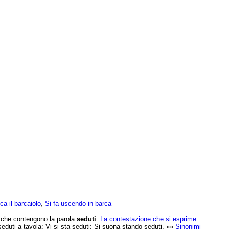
ca il barcaiolo
,
Si fa uscendo in barca
e che contengono la parola
seduti
:
La contestazione che si esprime
 seduti a tavola; Vi si sta seduti; Si suona stando seduti. »»
Sinonimi