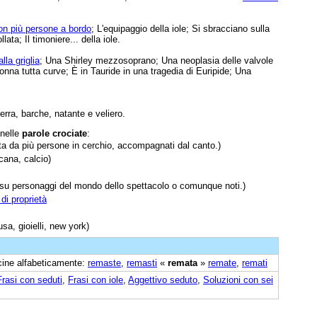
con più persone a bordo
; L'equipaggio della iole; Si sbracciano sulla
lata; Il timoniere... della iole.
la griglia
; Una Shirley mezzosoprano; Una neoplasia delle valvole
onna tutta curve; È in Tauride in una tragedia di Euripide; Una
erra, barche, natante e veliero.
 nelle
parole crociate
:
a da più persone in cerchio, accompagnati dal canto.)
cana, calcio)
su personaggi del mondo dello spettacolo o comunque noti.)
 di proprietà
sa, gioielli, new york)
icine alfabeticamente:
remaste
,
remasti
«
remata
»
remate
,
remati
Frasi con seduti
,
Frasi con iole
,
Aggettivo seduto
,
Soluzioni con sei