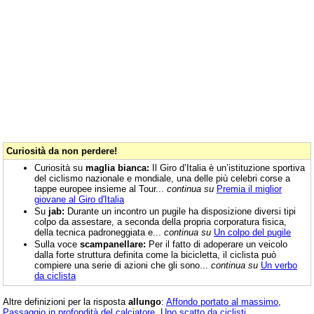
Curiosità da non perdere!
Curiosità su
maglia bianca:
Il Giro d’Italia è un’istituzione sportiva
del ciclismo nazionale e mondiale, una delle più celebri corse a
tappe europee insieme al Tour...
continua su
Premia il miglior
giovane al Giro d'Italia
Su
jab:
Durante un incontro un pugile ha disposizione diversi tipi
colpo da assestare, a seconda della propria corporatura fisica,
della tecnica padroneggiata e...
continua su
Un colpo del pugile
Sulla voce
scampanellare:
Per il fatto di adoperare un veicolo
dalla forte struttura definita come la bicicletta, il ciclista può
compiere una serie di azioni che gli sono...
continua su
Un verbo
da ciclista
Altre definizioni per la risposta
allungo
:
Affondo portato al massimo
,
Passaggio in profondità del calciatore
,
Uno scatto da ciclisti