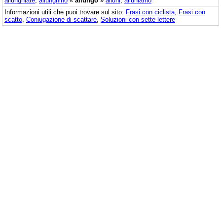
allunghiate
,
allunghino
«
allungo
»
alluni
,
alluniamo
Informazioni utili che puoi trovare sul sito:
Frasi con ciclista
,
Frasi con
scatto
,
Coniugazione di scattare
,
Soluzioni con sette lettere