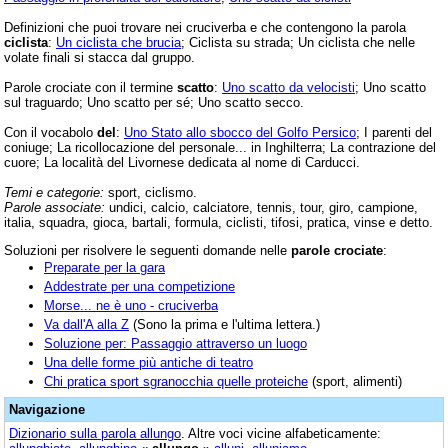
Definizioni che puoi trovare nei cruciverba e che contengono la parola
ciclista
:
Un ciclista che brucia
; Ciclista su strada; Un ciclista che nelle
volate finali si stacca dal gruppo.
Parole crociate con il termine
scatto
:
Uno scatto da velocisti
; Uno scatto
sul traguardo; Uno scatto per sé; Uno scatto secco.
Con il vocabolo
del
:
Uno Stato allo sbocco del Golfo Persico
; I parenti del
coniuge; La ricollocazione del personale... in Inghilterra; La contrazione del
cuore; La località del Livornese dedicata al nome di Carducci.
Temi e categorie:
sport, ciclismo.
Parole associate:
undici, calcio, calciatore, tennis, tour, giro, campione,
italia, squadra, gioca, bartali, formula, ciclisti, tifosi, pratica, vinse e detto.
Soluzioni per risolvere le seguenti domande nelle
parole crociate
:
Preparate per la gara
Addestrate per una competizione
Morse... ne è uno - cruciverba
Va dall'A alla Z
(Sono la prima e l'ultima lettera.)
Soluzione per: Passaggio attraverso un luogo
Una delle forme più antiche di teatro
Chi pratica sport sgranocchia quelle proteiche
(sport, alimenti)
Navigazione
Dizionario sulla parola
allungo
. Altre voci vicine alfabeticamente: