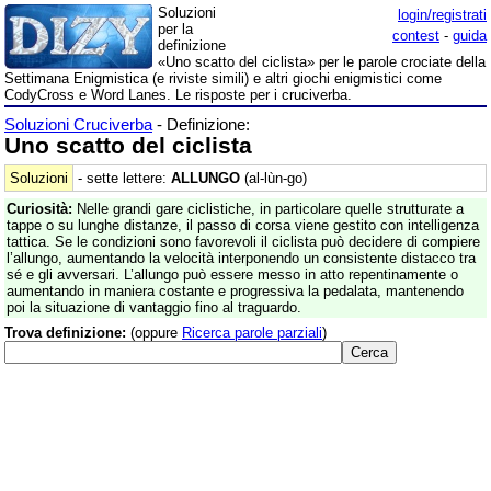
Soluzioni
login/registrati
per la
contest
-
guida
definizione
«Uno scatto del ciclista» per le parole crociate della
Settimana Enigmistica (e riviste simili) e altri giochi enigmistici come
CodyCross e Word Lanes. Le risposte per i cruciverba.
Soluzioni Cruciverba
- Definizione:
Uno scatto del ciclista
Soluzioni
- sette lettere:
ALLUNGO
(al-lùn-go)
Curiosità:
Nelle grandi gare ciclistiche, in particolare quelle strutturate a
tappe o su lunghe distanze, il passo di corsa viene gestito con intelligenza
tattica. Se le condizioni sono favorevoli il ciclista può decidere di compiere
l’allungo, aumentando la velocità interponendo un consistente distacco tra
sé e gli avversari. L’allungo può essere messo in atto repentinamente o
aumentando in maniera costante e progressiva la pedalata, mantenendo
poi la situazione di vantaggio fino al traguardo.
Trova definizione:
(oppure
Ricerca parole parziali
)