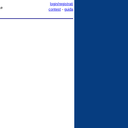
login/registrati
Le
contest
-
guida