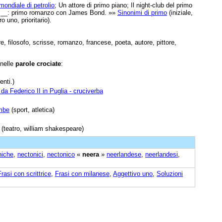
mondiale di petrolio
; Un attore di primo piano; Il night-club del primo
o __: primo romanzo con James Bond. »»
Sinonimi di primo
(iniziale,
o uno, prioritario).
tore, filosofo, scrisse, romanzo, francese, poeta, autore, pittore,
 nelle
parole crociate
:
nti.)
 da Federico II in Puglia - cruciverba
mbe
(sport, atletica)
(teatro, william shakespeare)
niche
,
nectonici
,
nectonico
«
neera
»
neerlandese
,
neerlandesi
,
Frasi con scrittrice
,
Frasi con milanese
,
Aggettivo uno
,
Soluzioni