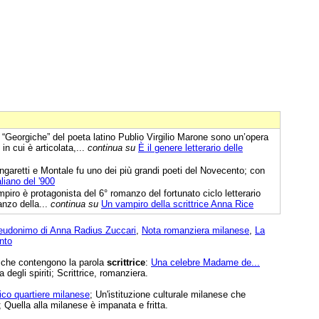
“Georgiche” del poeta latino Publio Virgilio Marone sono un’opera
 in cui è articolata,...
continua su
È il genere letterario delle
aretti e Montale fu uno dei più grandi poeti del Novecento; con
liano del '900
mpiro è protagonista del 6° romanzo del fortunato ciclo letterario
anzo della...
continua su
Un vampiro della scrittrice Anna Rice
eudonimo di Anna Radius Zuccari
,
Nota romanziera milanese
,
La
nto
e che contengono la parola
scrittrice
:
Una celebre Madame de...
a degli spiriti; Scrittrice, romanziera.
ico quartiere milanese
; Un'istituzione culturale milanese che
Quella alla milanese è impanata e fritta.