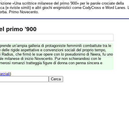
inizione «Una scrittrice milanese del primo '900» per le parole crociate della
a (e riviste simili) e altri giochi enigmistici come CodyCross e Word Lanes. 
iverba. Primo Novecento.
el primo '900
rende un’ampia galleria di protagoniste femminili combattute tra le
 delle rigide aspettative e convenzioni sociali del proprio tempo,
ari Radius, che firmò le sue opere con lo pseudonimo di Neera, fu uno
ale milanese di inizio Novecento. Pur non schierandosi con le
umerosi romanzi tratteggia figure di donna con penna sincera e
arziali
)