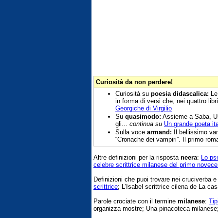
Curiosità da non perdere!
Curiosità su
poesia didascalica:
Le 
in forma di versi che, nei quattro libri
Georgiche di Virgilio
Su
quasimodo:
Assieme a Saba, Ung
gli...
continua su
Un grande poeta ita
Sulla voce
armand:
Il bellissimo va
“Cronache dei vampiri”. Il primo rom
Altre definizioni per la risposta
neera
:
Lo ps
celebre scrittrice milanese del primo novece
Definizioni che puoi trovare nei cruciverba 
scrittrice
; L'Isabel scrittrice cilena de La cas
Parole crociate con il termine
milanese
:
Tip
organizza mostre; Una pinacoteca milanese; 