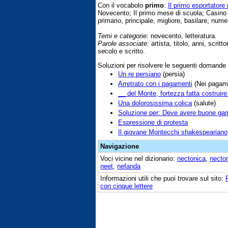
Con il vocabolo
primo
:
Il primo esportatore 
Novecento; Il primo mese di scuola; Casin
primario, principale, migliore, basilare, numer
Temi e categorie:
novecento, letteratura.
Parole associate:
artista, titolo, anni, scrit
secolo e scritto.
Soluzioni per risolvere le seguenti domande
Un re persiano
(persia)
Arretrato con i pagamenti
(Nei pagame
__ del Monte, fortezza fatta costruire
Una dolorosissima colica
(salute)
Soluzione per: Deve avere buone ga
Espressione di protesta
Il giovane Montecchi shakespeariano
Navigazione
Voci vicine nel dizionario:
nectonica
,
necto
neet
,
nefanda
Informazioni utili che puoi trovare sul sito:
con cinque lettere