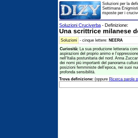
Soluzioni per la def
Settimana Enigmistic
risposte per i cruc
Soluzioni Cruciverba
- Definizione:
Una scrittrice milanese d
Soluzioni
- cinque lettere:
NEERA
Curiosità:
La sua produzione letteraria comp
aspirazioni del proprio animo e l’oppressione
nell’Italia postunitaria del nord. Anna Zucc
dei nomi più importanti del panorama cultur
posizioni femministe dell’epoca, nei suoi n
profonda sensibilità.
Trova definizione:
(oppure
Ricerca parole p