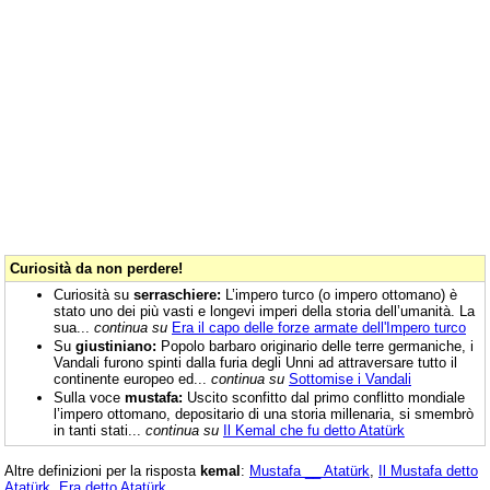
Curiosità da non perdere!
Curiosità su
serraschiere:
L’impero turco (o impero ottomano) è
stato uno dei più vasti e longevi imperi della storia dell’umanità. La
sua...
continua su
Era il capo delle forze armate dell'Impero turco
Su
giustiniano:
Popolo barbaro originario delle terre germaniche, i
Vandali furono spinti dalla furia degli Unni ad attraversare tutto il
continente europeo ed...
continua su
Sottomise i Vandali
Sulla voce
mustafa:
Uscito sconfitto dal primo conflitto mondiale
l’impero ottomano, depositario di una storia millenaria, si smembrò
in tanti stati...
continua su
Il Kemal che fu detto Atatürk
Altre definizioni per la risposta
kemal
:
Mustafa __ Atatürk
,
Il Mustafa detto
Atatürk
,
Era detto Atatürk