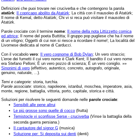
Definizioni che puoi trovare nei cruciverba e che contengono la parola
atatürk
:
Il copricapo abolito da Atatürk
; La città con il mausoleo di Atatürk;
Il nome di Kemal, detto Atatürk; Chi vi si reca può visitare il mausoleo di
Atatürk.
Parole crociate con il termine
nome
:
Il nome della nota Littizzetto comica
ed attrice
; Il nome del poeta Buttitta; Il gruppo pop pugliese che ha il nome
di un vitigno; Oggetti di cui non si riesce a ricordare il nome!; La località del
Livornese dedicata al nome di Carducci.
Con il vocabolo
vero
:
Il vero cognome di Bob Dylan
; Un vero straccio;
L'eroe dei fumetti il cui vero nome è Clark Kent; Il bandito il cui vero nome
era Stefano Pelloni; È un vero pozzo di scienza; È un vero coniglio. »»
Sinonimi di vero
(effettivo, autentico, concreto, autografo, originale,
genuino, naturale, ...).
Temi e categorie:
storia, turchia.
Parole associate:
storico, napoleone, istanbul, moschea, imperatore, asia,
monte, regione, battaglia, vittoria, porto, capitale, storica e città.
Soluzioni per risolvere le seguenti domande nelle
parole crociate
:
Sensibili alle pene altrui
Le più grosse sono quelle di cocco
(frutta)
Temistocle vi sconfisse Serse - cruciverba
(Vinse la battaglia della
seconda guerra persiana.)
Il cantautore del signor G
(musica)
Soluzione per: Si deposita sui denti
(denti)