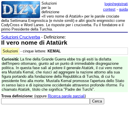
Soluzioni
login/registrati
per la
contest
-
guida
definizione
«Il vero nome di Atatürk» per le parole crociate
della Settimana Enigmistica (e riviste simili) e altri giochi enigmistici come
CodyCross e Word Lanes. Le risposte per i cruciverba. Fu il fondatore e il
primo Presidente della Turchia.
Soluzioni Cruciverba
- Definizione:
Il vero nome di Atatürk
Soluzioni
- cinque lettere:
KEMAL
Curiosità:
La fine della Grande Guerra ebbe tra gli esiti la disfatta
dell'Impero ottomano, giunto ad un punto di irrimediabile disgregazione
politica. In questa fase salì al potere il generale Atatürk, il cui vero nome
era Mustafa Kemal, che riuscì ad aggregare la nazione attorno alla sua
figura portando alla fondazione della Repubblica di Turchia, di cui fu
presidente fino alla morte. Mustafa Kemal promosse l'apertura dello Stato
in senso laico e di ispirazione occidentale attraverso profonde riforme. Fu
chiamato Atatürk, titolo che significa "Padre dei Turchi".
Trova definizione:
(oppure
Ricerca parole parziali
)