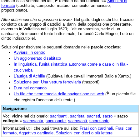
formato dalla somma dei lati; È formato da alti ufficiali. »»
Sinonimi di
formato
(costituito, composto, maturo, compiuto, armonioso,
proporzionato).
Altre definizioni che si possono trovare
: Bel gatto dagli occhi blu; Eccidio
condotto da un gruppo di cattolici ai danni della popolazione protestante,
avvenuto in Valtellina nel luglio 1620; L'altura varesina, sede di un
santuario; Si impone al fonte battesimale; Lo fondò Carlo Magno; Lo è un
diritto indiscutibile!.
Soluzioni per risolvere le seguenti domande nelle
parole crociate
:
Avviarsi in centro
Un agglomerato disabitato
In linguistica, l'unità sintattica autonoma come a casa o in fila -
cruciverba
L'auriga di Achille
(Guidava i due cavalli immortali Balio e Xanto.)
Soluzione per: Una vettura ferroviaria
(trasporti)
Dura nel comando
Un file che tiene traccia della navigazione nel web
(È un piccolo file
che registra l'accesso dell'utente.)
Navigazione
Voci vicine nel dizionario:
sacripanti
,
sacrista
,
sacristi
,
sacro
«
sacro
collegio
»
sacrosanta
,
sacrosante
,
sacrosanti
,
sacrosanto
Informazioni utili che puoi trovare sul sito:
Frasi con cardinali
,
Frasi con
formato
,
Aggettivo cardinale
,
Soluzioni con dieci o più lettere