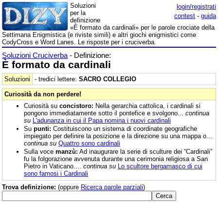
Soluzioni
login/registrati
per la
contest
-
guida
definizione
«È formato da cardinali» per le parole crociate della
Settimana Enigmistica (e riviste simili) e altri giochi enigmistici come
CodyCross e Word Lanes. Le risposte per i cruciverba.
Soluzioni Cruciverba
- Definizione:
È formato da cardinali
Soluzioni
- tredici lettere:
SACRO COLLEGIO
Curiosità da non perdere!
Curiosità su
concistoro:
Nella gerarchia cattolica, i cardinali si
pongono immediatamente sotto il pontefice e svolgono...
continua
su
L'adunanza in cui il Papa nomina i nuovi cardinali
Su
punti:
Costituiscono un sistema di coordinate geografiche
impiegato per definire la posizione e la direzione su una mappa o...
continua su
Quattro sono cardinali
Sulla voce
manzù:
Ad inaugurare la serie di sculture dei “Cardinali”
fu la folgorazione avvenuta durante una cerimonia religiosa a San
Pietro in Vaticano....
continua su
Lo scultore bergamasco di cui
sono famosi i Cardinali
Trova definizione:
(oppure
Ricerca parole parziali
)