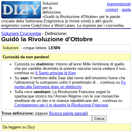
Soluzioni
login/registrati
per la
contest
-
guida
definizione
«Guidò la Rivoluzione d'Ottobre» per le parole
crociate della Settimana Enigmistica (e riviste simili) e altri giochi
enigmistici come CodyCross e Word Lanes. Le risposte per i cruciverba.
Soluzioni Cruciverba
- Definizione:
Guidò la Rivoluzione d'Ottobre
Soluzioni
- cinque lettere:
LENIN
Curiosità da non perdere!
Curiosità su
vladimiro:
Intorno all’anno Mille l'embrione di quello
che poi sarebbe diventata la potente nazione russa vedeva il suo...
continua su
Il Santo principe di Kiev
Su
saar:
Il territorio della Saar (dal nome dell’omonimo fiume che
l’attraversa) fu sottoposto sotto il protettorato di...
continua su
Fu
riunita alla Germania dopo un plebiscito
Sulla voce
vandeani:
La Rivoluzione Francese segnò lo
spartiacque storico tra l’Ancien Régime con le sue monarchie
ereditarie da un lato e le istanze repubblicane del...
continua su
Combatterono per il re durante la Rivoluzione Francese
Trova definizione:
(oppure
Ricerca parole parziali
)
Da leggere su Dizy