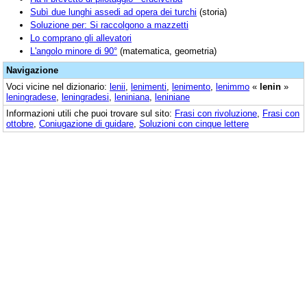
Subì due lunghi assedi ad opera dei turchi
(storia)
Soluzione per: Si raccolgono a mazzetti
Lo comprano gli allevatori
L'angolo minore di 90°
(matematica, geometria)
Navigazione
Voci vicine nel dizionario:
lenii
,
lenimenti
,
lenimento
,
lenimmo
«
lenin
»
leningradese
,
leningradesi
,
leniniana
,
leniniane
Informazioni utili che puoi trovare sul sito:
Frasi con rivoluzione
,
Frasi con
ottobre
,
Coniugazione di guidare
,
Soluzioni con cinque lettere