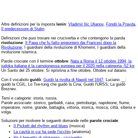
Altre definizioni per la risposta
lenin
:
Vladimir Ilic Uljanov
,
Fondò la Pravda
,
Il predecessore di Stalin
Definizioni che puoi trovare nei cruciverba e che contengono la parola
rivoluzione
:
Il Papa che fu fatto prigioniero dai Francesi dopo la
Rivoluzione
; I guardiani della rivoluzione di Khomeini; I guardiani della
rivoluzione islamica.
Parole crociate con il termine
ottobre
:
Nata a Roma il 12 ottobre 1994, la
judoka italiana è la campionessa europea per il 2020 nella categoria -52 kg
;
Un Santo del 25 ottobre; Si ripristina a fine ottobre; Ottobre sul datario.
Con il vocabolo
guidò
:
Guidò la rivolta di Napoli nel 1647
; Luciano __:
guidò la CGIL; Lo Tse-tung che guidò la Cina; Guidò l'URSS; La guidò
Breznev.
Temi e categorie:
storia, russia.
Parole associate:
storico, garibaldi, casa, pietroburgo, napoleone, fiume,
imperatore, nome, grande, battaglia, vittoria, storica, mosca, città, siberia e
volga.
Soluzioni per risolvere le seguenti domande nelle
parole crociate
:
Il Pickett del rhythm and blues
(musica)
La cavità in cui ha sede l'occhio
(anatomia)
Ha il brevetto di pilotaggio - cruciverba