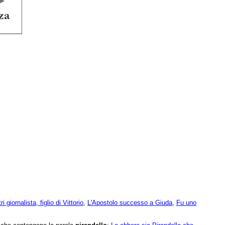
tri giornalista, figlio di Vittorio
,
L'Apostolo successo a Giuda
,
Fu uno