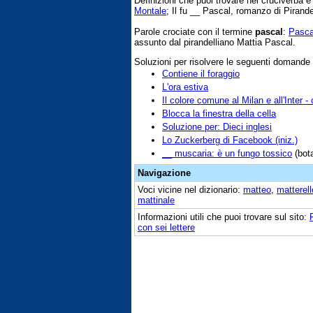
Definizioni che puoi trovare nei cruciverba 
Montale
; Il fu __ Pascal, romanzo di Pirand
Parole crociate con il termine
pascal
:
Pasca
assunto dal pirandelliano Mattia Pascal.
Soluzioni per risolvere le seguenti domande
Contiene il foraggio
L'ora estiva
Il colore comune al Milan e all'Inter -
Blocca la finestra della cella
Soluzione per: Dieci inglesi
Lo Zuckerberg di Facebook (iniz.)
__ muscaria: è un fungo tossico
(bota
Navigazione
Voci vicine nel dizionario:
matteo
,
matterell
mattinale
Informazioni utili che puoi trovare sul sito:
con sei lettere