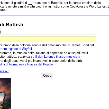
nizione «I giardini di __ : canzone di Battisti» per le parole crociate della
a (e riviste simili) e altri giochi enigmistici come CodyCross e Word Lanes. 
erba.
di Battisti
)
bre brano della colonna sonora dell’omonimo film di James Bond del
ante inglese di Skyfall
ramma, la musica colta italiana si espresse ad altissimi livelli
ori attivi...
continua su
Il don Lorenzo illustre musicista
 degli spazi verdi più incantevoli e panoramici della città.
ardini di Roma sopra Piazza del Popolo
arziali
)