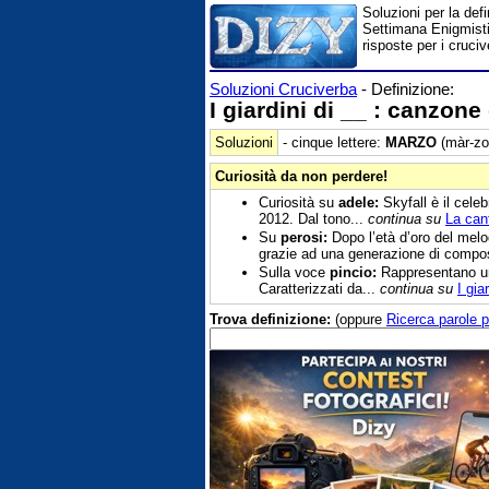
Soluzioni per la defi
Settimana Enigmistic
risposte per i cruciv
Soluzioni Cruciverba
- Definizione:
I giardini di __ : canzone 
Soluzioni
- cinque lettere:
MARZO
(màr-zo
Curiosità da non perdere!
Curiosità su
adele:
Skyfall è il cele
2012. Dal tono...
continua su
La cant
Su
perosi:
Dopo l’età d’oro del melod
grazie ad una generazione di composit
Sulla voce
pincio:
Rappresentano uno
Caratterizzati da...
continua su
I gi
Trova definizione:
(oppure
Ricerca parole p