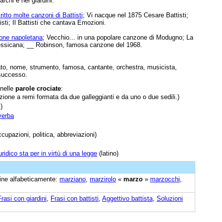
archi e nei giardini.
ritto molte canzoni di Battisti
; Vi nacque nel 1875 Cesare Battisti;
isti; Il Battisti che cantava Emozioni.
one napoletana
; Vecchio... in una popolare canzone di Modugno; La
essicana; __ Robinson, famosa canzone del 1968.
ciato, nome, strumento, famosa, cantante, orchestra, musicista,
 successo.
 nelle
parole crociate
:
ione a remi formata da due galleggianti e da uno o due sedili.)
)
iverba
cupazioni, politica, abbreviazioni)
ridico sta per in virtù di una legge
(latino)
icine alfabeticamente:
marziano
,
marzirolo
«
marzo
»
marzocchi
,
Frasi con giardini
,
Frasi con battisti
,
Aggettivo battista
,
Soluzioni