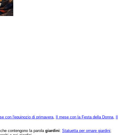
se con l'equinozio di primavera
,
Il mese con la Festa della Donna
,
Il
e che contengono la parola
giardini
:
Statuetta per ornare giardini
;