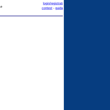
login/registrati
Le
contest
-
guida