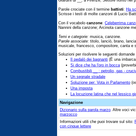
Giardini di __, a Firenze; Settore fiorito nei p
Parole crociate con il termine
battisti
:
Ha sc
Scrisse i testi di molte canzoni di Lucio Batt
Con il vocabolo
canzone
:
Celeberrima canz
Nannini della canzone; Arcinota canzone m
Temi e categorie:
musica, canzone.
Parole associate:
titolo, lanciò, brano, lan
musicale, francesco, compositore, canta e
Soluzioni per risolvere le seguenti domande
Il pedalò dei bagnanti
(È una imbarcaz
Si dice che ha l'oro in bocca
(proverbi
Combustibili __ : petrolio, gas - cruc
Un segnale stradale
Soluzione per: Vota in Parlamento
(oc
Una imposta
La locuzione latina che nel lessico giu
Navigazione
Dizionario sulla parola
marzo
. Altre voci v
marzocco
Informazioni utili che puoi trovare sul sito:
con cinque lettere