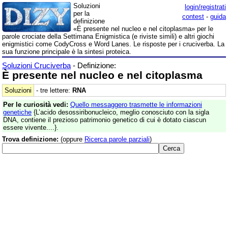
Soluzioni
login/registrati
per la
contest
-
guida
definizione
«È presente nel nucleo e nel citoplasma» per le
parole crociate della Settimana Enigmistica (e riviste simili) e altri giochi
enigmistici come CodyCross e Word Lanes. Le risposte per i cruciverba. La
sua funzione principale è la sintesi proteica.
Soluzioni Cruciverba
- Definizione:
È presente nel nucleo e nel citoplasma
Soluzioni
- tre lettere:
RNA
Per le curiosità vedi:
Quello messaggero trasmette le informazioni
genetiche
{L’acido desossiribonucleico, meglio conosciuto con la sigla
DNA, contiene il prezioso patrimonio genetico di cui è dotato ciascun
essere vivente....}.
Trova definizione:
(oppure
Ricerca parole parziali
)