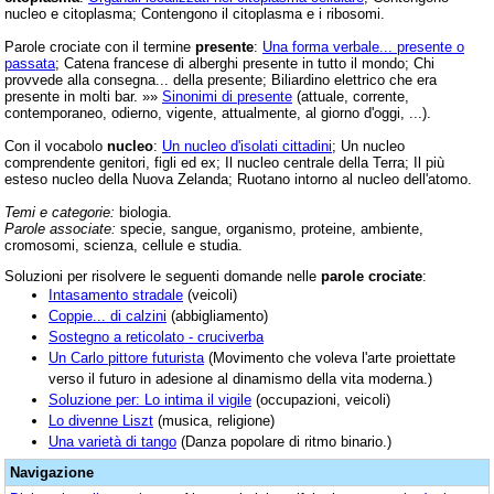
nucleo e citoplasma; Contengono il citoplasma e i ribosomi.
Parole crociate con il termine
presente
:
Una forma verbale... presente o
passata
; Catena francese di alberghi presente in tutto il mondo; Chi
provvede alla consegna... della presente; Biliardino elettrico che era
presente in molti bar. »»
Sinonimi di presente
(attuale, corrente,
contemporaneo, odierno, vigente, attualmente, al giorno d'oggi, ...).
Con il vocabolo
nucleo
:
Un nucleo d'isolati cittadini
; Un nucleo
comprendente genitori, figli ed ex; Il nucleo centrale della Terra; Il più
esteso nucleo della Nuova Zelanda; Ruotano intorno al nucleo dell'atomo.
Temi e categorie:
biologia.
Parole associate:
specie, sangue, organismo, proteine, ambiente,
cromosomi, scienza, cellule e studia.
Soluzioni per risolvere le seguenti domande nelle
parole crociate
:
Intasamento stradale
(veicoli)
Coppie... di calzini
(abbigliamento)
Sostegno a reticolato - cruciverba
Un Carlo pittore futurista
(Movimento che voleva l'arte proiettate
verso il futuro in adesione al dinamismo della vita moderna.)
Soluzione per: Lo intima il vigile
(occupazioni, veicoli)
Lo divenne Liszt
(musica, religione)
Una varietà di tango
(Danza popolare di ritmo binario.)
Navigazione