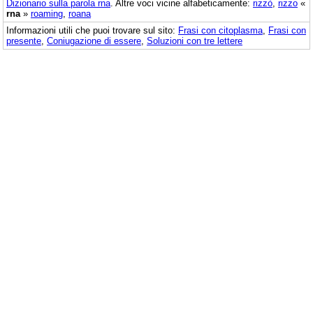
Dizionario sulla parola
rna
. Altre voci vicine alfabeticamente:
rizzò
,
rizzo
«
rna
»
roaming
,
roana
Informazioni utili che puoi trovare sul sito:
Frasi con citoplasma
,
Frasi con
presente
,
Coniugazione di essere
,
Soluzioni con tre lettere