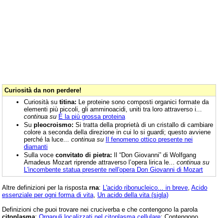
Curiosità da non perdere!
Curiosità su
titina:
Le proteine sono composti organici formate da
elementi più piccoli, gli amminoacidi, uniti tra loro attraverso i...
continua su
È la più grossa proteina
Su
pleocroismo:
Si tratta della proprietà di un cristallo di cambiare
colore a seconda della direzione in cui lo si guardi; questo avviene
perché la luce...
continua su
Il fenomeno ottico presente nei
diamanti
Sulla voce
convitato di pietra:
Il “Don Giovanni” di Wolfgang
Amadeus Mozart riprende attraverso l’opera lirica le...
continua su
L'incombente statua presente nell'opera Don Giovanni di Mozart
Altre definizioni per la risposta
rna
:
L'acido ribonucleico... in breve
,
Acido
essenziale per ogni forma di vita
,
Un acido della vita (sigla)
Definizioni che puoi trovare nei cruciverba e che contengono la parola
citoplasma
:
Organuli localizzati nel citoplasma cellulare
; Contengono