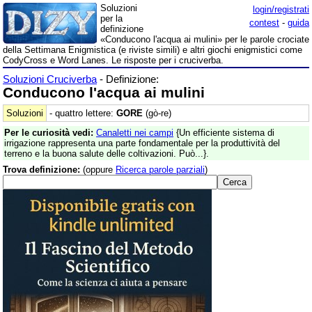
Soluzioni
login/registrati
per la
contest
-
guida
definizione
«Conducono l'acqua ai mulini» per le parole crociate
della Settimana Enigmistica (e riviste simili) e altri giochi enigmistici come
CodyCross e Word Lanes. Le risposte per i cruciverba.
Soluzioni Cruciverba
- Definizione:
Conducono l'acqua ai mulini
Soluzioni
- quattro lettere:
GORE
(gò-re)
Per le curiosità vedi:
Canaletti nei campi
{Un efficiente sistema di
irrigazione rappresenta una parte fondamentale per la produttività del
terreno e la buona salute delle coltivazioni. Può...}.
Trova definizione:
(oppure
Ricerca parole parziali
)