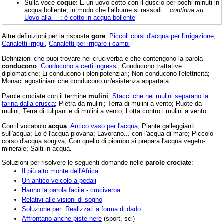
Sulla voce
coque:
È un uovo cotto con il guscio per pochi minuti in
acqua bollente, in modo che l’albume si rassodi...
continua su
Uovo alla __: è cotto in acqua bollente
Altre definizioni per la risposta
gore
:
Piccoli corsi d'acqua per l'irrigazione
,
Canaletti irrigui
,
Canaletti per irrigare i campi
Definizioni che puoi trovare nei cruciverba e che contengono la parola
conducono
:
Conducono a certi ingressi
; Conducono trattative
diplomatiche; Li conducono i plenipotenziari; Non conducono l'elettricità;
Monaci agostiniani che conducono un'esistenza appartata.
Parole crociate con il termine
mulini
:
Stacci che nei mulini separano la
farina dalla crusca
; Pietra da mulini; Terra di mulini a vento; Ruote da
mulini; Terra di tulipani e di mulini a vento; Lotta contro i mulini a vento.
Con il vocabolo
acqua
:
Antico vaso per l'acqua
; Piante galleggianti
sull'acqua; Lo è l'acqua piovana; Lavorano... con l'acqua di mare; Piccolo
corso d'acqua sorgiva; Con quello di piombo si prepara l'acqua vegeto-
minerale; Salti in acqua.
Soluzioni per risolvere le seguenti domande nelle
parole crociate
:
Il più alto monte dell'Africa
Un antico veicolo a pedali
Hanno la parola facile - cruciverba
Relativi alle visioni di sogno
Soluzione per: Realizzati a forma di dado
Affrontano anche piste nere
(sport, sci)