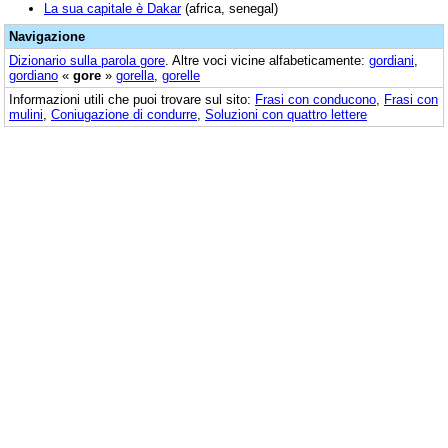
La sua capitale è Dakar
(africa, senegal)
Navigazione
Dizionario sulla parola
gore
. Altre voci vicine alfabeticamente:
gordiani
,
gordiano
«
gore
»
gorella
,
gorelle
Informazioni utili che puoi trovare sul sito:
Frasi con conducono
,
Frasi con
mulini
,
Coniugazione di condurre
,
Soluzioni con quattro lettere