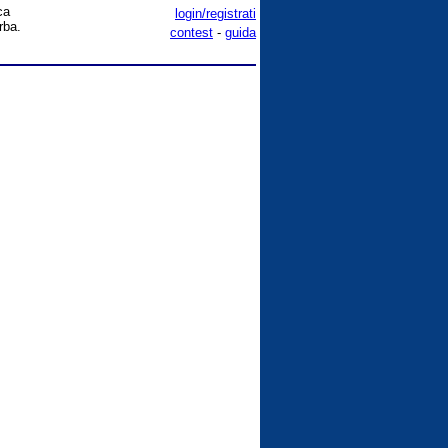
ca
login/registrati
rba.
contest
-
guida