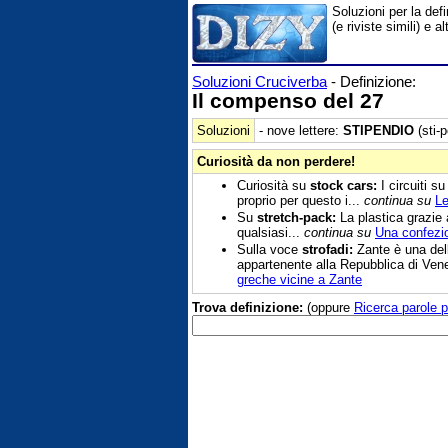
Soluzioni per la def
(e riviste simili) e
Soluzioni Cruciverba
- Definizione:
Il compenso del 27
Soluzioni
- nove lettere:
STIPENDIO
(sti-p
Curiosità da non perdere!
Curiosità su
stock cars:
I circuiti s
proprio per questo i...
continua su
Le
Su
stretch-pack:
La plastica grazie a
qualsiasi...
continua su
Una confezio
Sulla voce
strofadi:
Zante è una dell
appartenente alla Repubblica di Ven
greche vicine a Zante
Trova definizione:
(oppure
Ricerca parole p