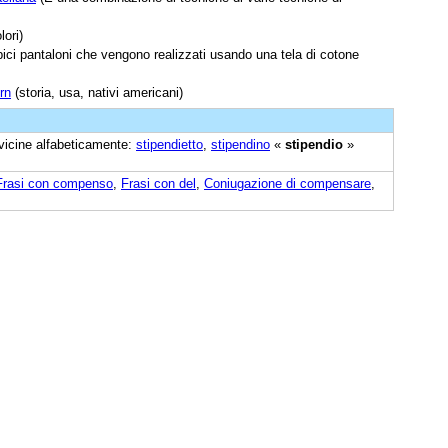
lori)
pici pantaloni che vengono realizzati usando una tela di cotone
rn
(storia, usa, nativi americani)
 vicine alfabeticamente:
stipendietto
,
stipendino
«
stipendio
»
Frasi con compenso
,
Frasi con del
,
Coniugazione di compensare
,