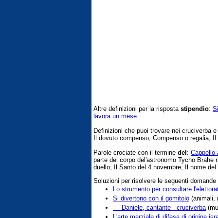
Altre definizioni per la risposta
stipendio
:
S
lavora un mese
Definizioni che puoi trovare nei cruciverba 
Il dovuto compenso; Compenso o regalia; Il 
Parole crociate con il termine
del
:
Cappello 
parte del corpo del'astronomo Tycho Brahe ri
duello; Il Santo del 4 novembre; Il nome del 
Soluzioni per risolvere le seguenti domande
Lo strumento per consultare l'elettora
Si divertono con il gomitolo
(animali, 
__ Daniele, cantante - cruciverba
(mu
L'arte marziale di difesa di origine isr