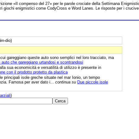
inizione «Il compenso del 27» per le parole crociate della Settimana Enigmisti
 altri giochi enigmistici come CodyCross e Word Lanes. Le risposte per i crucive
èn-dio)
u cui gareggiano queste auto sono semplici nel loro tracciato, ma
 auto che gareggiano urtandosi e scontrandosi
lla sua economicità e versatilità di utilizzo è presente in
ne con il prodotto protetto da plastica
e principali isole greche situate nel mar Ionio, un tempo
ezia. Famosa per aver dato i...
continua su
Due piccole isole
arziali
)