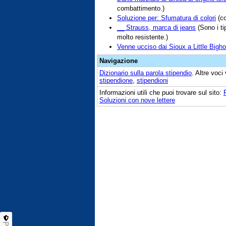
combattimento.)
Soluzione per: Sfumatura di colori
(co
__ Strauss, marca di jeans
(Sono i ti
molto resistente.)
Venne ucciso dai Sioux a Little Bigho
Navigazione
Dizionario sulla parola
stipendio
. Altre voci
stipendione
,
stipendioni
Informazioni utili che puoi trovare sul sito:
Soluzioni con nove lettere