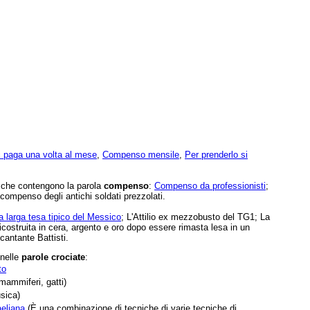
i paga una volta al mese
,
Compenso mensile
,
Per prenderlo si
e che contengono la parola
compenso
:
Compenso da professionisti
;
compenso degli antichi soldati prezzolati.
a larga tesa tipico del Messico
; L'Attilio ex mezzobusto del TG1; La
costruita in cera, argento e oro dopo essere rimasta lesa in un
cantante Battisti.
 nelle
parole crociate
:
to
mammiferi, gatti)
sica)
aeliana
(È una combinazione di tecniche di varie tecniche di