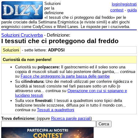
Soluzioni
login/registrati
per la
contest
-
guida
definizione
«I tessuti che ci proteggono dal freddo» per le
parole crociate della Settimana Enigmistica (e riviste simili) e altri giochi
enigmistici come CodyCross e Word Lanes. Le risposte per i cruciverba.
Soluzioni Cruciverba
- Definizione:
I tessuti che ci proteggono dal freddo
Soluzioni
- sette lettere:
ADIPOSI
Curiosità da non perdere!
Curiosità su
polpaccere:
Il gastrocnemio ed il soleo sono una
coppia di muscoli situati sul lato posteriore della gamba,...
continua
su
Fasce che proteggono la parte bassa delle gambe
Su
cilindratura:
Uno dei metodi utilizzati per conferire rigidezza e
lucidità ai tessuti consiste nel farli passare sotto un rullo (o
attraverso una...
continua su
Operazione con cui si spianano e
lucidano tessuti
Sulla voce
finestrati:
I tessuti a quadrettoni sono tipici della
tradizione tessile scozzese, diffusa poi in tutto il mondo con...
continua su
Tessuti a quadrettoni
Trova definizione:
(oppure
Ricerca parole parziali
)