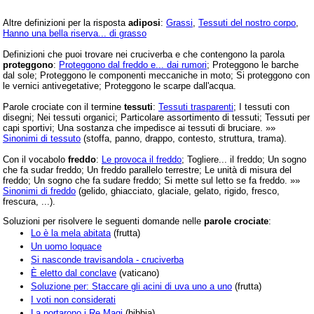
Altre definizioni per la risposta
adiposi
:
Grassi
,
Tessuti del nostro corpo
,
Hanno una bella riserva... di grasso
Definizioni che puoi trovare nei cruciverba e che contengono la parola
proteggono
:
Proteggono dal freddo e... dai rumori
; Proteggono le barche
dal sole; Proteggono le componenti meccaniche in moto; Si proteggono con
le vernici antivegetative; Proteggono le scarpe dall'acqua.
Parole crociate con il termine
tessuti
:
Tessuti trasparenti
; I tessuti con
disegni; Nei tessuti organici; Particolare assortimento di tessuti; Tessuti per
capi sportivi; Una sostanza che impedisce ai tessuti di bruciare. »»
Sinonimi di tessuto
(stoffa, panno, drappo, contesto, struttura, trama).
Con il vocabolo
freddo
:
Le provoca il freddo
; Togliere... il freddo; Un sogno
che fa sudar freddo; Un freddo parallelo terrestre; Le unità di misura del
freddo; Un sogno che fa sudare freddo; Si mette sul letto se fa freddo. »»
Sinonimi di freddo
(gelido, ghiacciato, glaciale, gelato, rigido, fresco,
frescura, ...).
Soluzioni per risolvere le seguenti domande nelle
parole crociate
:
Lo è la mela abitata
(frutta)
Un uomo loquace
Si nasconde travisandola - cruciverba
È eletto dal conclave
(vaticano)
Soluzione per: Staccare gli acini di uva uno a uno
(frutta)
I voti non considerati
La portarono i Re Magi
(bibbia)