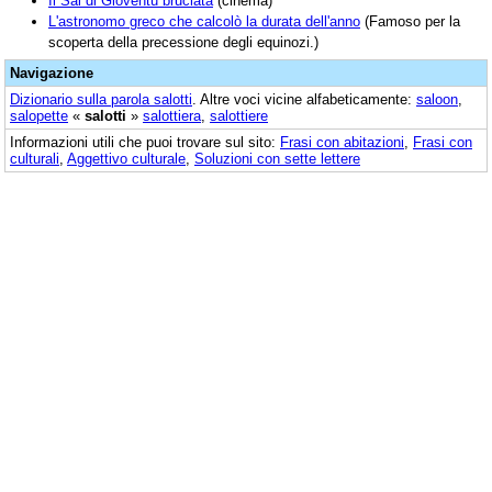
Il Sal di Gioventù bruciata
(cinema)
L'astronomo greco che calcolò la durata dell'anno
(Famoso per la
scoperta della precessione degli equinozi.)
Navigazione
Dizionario sulla parola
salotti
. Altre voci vicine alfabeticamente:
saloon
,
salopette
«
salotti
»
salottiera
,
salottiere
Informazioni utili che puoi trovare sul sito:
Frasi con abitazioni
,
Frasi con
culturali
,
Aggettivo culturale
,
Soluzioni con sette lettere