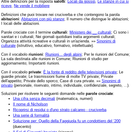
Altre definizioni per la risposta
salotti
:
Locali da gossip
,
Le stanze in cui si
riceve
,
Ne vende il mobiliere
Definizioni che puoi trovare nei cruciverba e che contengono la parola
abitazioni
:
Abitazioni con più stanze
; Il numero che distingue le abitazioni;
I locali delle abitazioni.
Parole crociate con il termine
culturali
:
Ministero dei __ culturali
; Ci sono i
sanitari e i culturali; Nei giornali quotidiani tratta argomenti culturali;
Organizza attività ricreative e culturali in un'azienda. »»
Sinonimi di
culturale
(istruttivo, educativo, formativo, intellettuale).
Con il vocabolo
riunioni
:
Riunioni... degli alpini
; Per le riunioni del Comune;
La sala destinata alle riunioni in Comune; Riunioni di studio per
aggiornamento; Importanti riunioni.
Con il vocabolo
private
:
È la fonte di reddito delle televisioni private
; Le
guardie private; Le trasmissioni fiume di molte TV private; Private
dell'appetito; Private dello sporco; Case di cura private. »»
Sinonimi di
privato
(personale, riservato, intimo, individuale, confidenziale, segreto, ...).
Soluzioni per risolvere le seguenti domande nelle
parole crociate
:
Una cifra senza decimali
(matematica, numeri)
Il nome di Nicholson
Ricoprirsi di residui o d'uno strato calcareo - cruciverba
Una serie di formalità
Soluzione per: Quello della Faggiuola fu un condottiero del ‘200
(duecento)