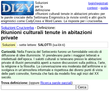
Soluzioni
login/registrati
per la
contest
-
guida
definizione
«Riunioni culturali tenute in abitazioni private» per
le parole crociate della Settimana Enigmistica (e riviste simili) e altri giochi
enigmistici come CodyCross e Word Lanes. Le risposte per i cruciverba.
Soluzioni Cruciverba
- Definizione:
Riunioni culturali tenute in abitazioni
private
Soluzioni
- sette lettere:
SALOTTI
(sa-lòt-ti)
Curiosità:
Nella Francia del Settecento furono un formidabile veicolo di
diffusione di idee illuministe. Vi prendevano parte i maggiori letterati e
intellettuali dell’epoca. I salotti culturali si tenevano presso le abitazioni
private di illustri personalità aperti a nuove discussioni sulla politica, l’arte,
la religione e la filosofia. La conversazione era moderata dall’anfitrione e si
svolgeva in un’atmosfera informale e rispettosa dei diversi punti di vista
delle parti coinvolte, formula che farà da modello fino agli inizi del XX
secolo.
Trova definizione:
(oppure
Ricerca parole parziali
)