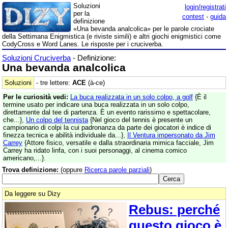
Soluzioni
login/registrati
per la
contest
-
guida
definizione
«Una bevanda analcolica» per le parole crociate
della Settimana Enigmistica (e riviste simili) e altri giochi enigmistici come
CodyCross e Word Lanes. Le risposte per i cruciverba.
Soluzioni Cruciverba
- Definizione:
Una bevanda analcolica
Soluzioni
- tre lettere:
ACE
(à-ce)
Per le curiosità vedi:
La buca realizzata in un solo colpo, a golf
{È il
termine usato per indicare una buca realizzata in un solo colpo,
direttamente dal tee di partenza. È un evento rarissimo e spettacolare,
che...},
Un colpo del tennista
{Nel gioco del tennis è presente un
campionario di colpi la cui padronanza da parte dei giocatori è indice di
finezza tecnica e abilità individuale da...},
Il Ventura impersonato da Jim
Carrey
{Attore fisico, versatile e dalla straordinaria mimica facciale, Jim
Carrey ha ridato linfa, con i suoi personaggi, al cinema comico
americano,...}.
Trova definizione:
(oppure
Ricerca parole parziali
)
Da leggere su Dizy
Rebus: perché
questo gioco è