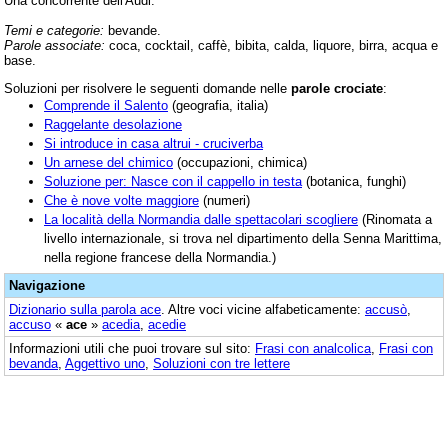
Una concorrente dell'Audi.
Temi e categorie:
bevande.
Parole associate:
coca, cocktail, caffè, bibita, calda, liquore, birra, acqua e
base.
Soluzioni per risolvere le seguenti domande nelle
parole crociate
:
Comprende il Salento
(geografia, italia)
Raggelante desolazione
Si introduce in casa altrui - cruciverba
Un arnese del chimico
(occupazioni, chimica)
Soluzione per: Nasce con il cappello in testa
(botanica, funghi)
Che è nove volte maggiore
(numeri)
La località della Normandia dalle spettacolari scogliere
(Rinomata a
livello internazionale, si trova nel dipartimento della Senna Marittima,
nella regione francese della Normandia.)
Navigazione
Dizionario sulla parola
ace
. Altre voci vicine alfabeticamente:
accusò
,
accuso
«
ace
»
acedia
,
acedie
Informazioni utili che puoi trovare sul sito:
Frasi con analcolica
,
Frasi con
bevanda
,
Aggettivo uno
,
Soluzioni con tre lettere