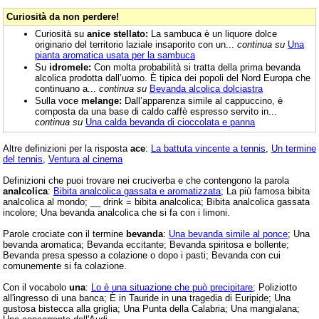
Curiosità da non perdere!
Curiosità su
anice stellato:
La sambuca è un liquore dolce
originario del territorio laziale insaporito con un...
continua su
Una
pianta aromatica usata per la sambuca
Su
idromele:
Con molta probabilità si tratta della prima bevanda
alcolica prodotta dall’uomo. È tipica dei popoli del Nord Europa che
continuano a...
continua su
Bevanda alcolica dolciastra
Sulla voce
melange:
Dall’apparenza simile al cappuccino, è
composta da una base di caldo caffè espresso servito in...
continua su
Una calda bevanda di cioccolata e panna
Altre definizioni per la risposta
ace
:
La battuta vincente a tennis
,
Un termine
del tennis
,
Ventura al cinema
Definizioni che puoi trovare nei cruciverba e che contengono la parola
analcolica
:
Bibita analcolica gassata e aromatizzata
; La più famosa bibita
analcolica al mondo; __ drink = bibita analcolica; Bibita analcolica gassata
incolore; Una bevanda analcolica che si fa con i limoni.
Parole crociate con il termine
bevanda
:
Una bevanda simile al ponce
; Una
bevanda aromatica; Bevanda eccitante; Bevanda spiritosa e bollente;
Bevanda presa spesso a colazione o dopo i pasti; Bevanda con cui
comunemente si fa colazione.
Con il vocabolo
una
:
Lo è una situazione che può precipitare
; Poliziotto
all'ingresso di una banca; È in Tauride in una tragedia di Euripide; Una
gustosa bistecca alla griglia; Una Punta della Calabria; Una mangialana;