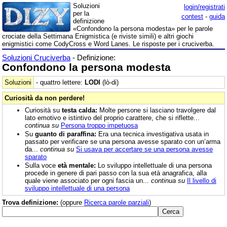
Soluzioni
login/registrati
per la
contest
-
guida
definizione
«Confondono la persona modesta» per le parole
crociate della Settimana Enigmistica (e riviste simili) e altri giochi
enigmistici come CodyCross e Word Lanes. Le risposte per i cruciverba.
Soluzioni Cruciverba
- Definizione:
Confondono la persona modesta
Soluzioni
- quattro lettere:
LODI
(lò-di)
Curiosità da non perdere!
Curiosità su
testa calda:
Molte persone si lasciano travolgere dal
lato emotivo e istintivo del proprio carattere, che si riflette...
continua su
Persona troppo impetuosa
Su
guanto di paraffina:
Era una tecnica investigativa usata in
passato per verificare se una persona avesse sparato con un’arma
da...
continua su
Si usava per accertare se una persona avesse
sparato
Sulla voce
età mentale:
Lo sviluppo intellettuale di una persona
procede in genere di pari passo con la sua età anagrafica, alla
quale viene associato per ogni fascia un...
continua su
Il livello di
sviluppo intellettuale di una persona
Trova definizione:
(oppure
Ricerca parole parziali
)