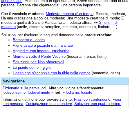
apprezzabile
; Persona lenta in ogni suo atto; Breve scheda con i dati di una
persona; Persona che giganteggia; Una persona importante.
Con il vocabolo
modesta
:
Modesta moneta d'un tempo
; Piccola, modesta;
Ha una gradazione alcoolica modesta; Una modesta creatrice di moda; È
modesta quella di Sancio Pancia; Una modesta altura. »»
Sinonimi di
modesto
(umile, discreto, semplice, misurato, contenuto, limitato, ...).
Soluzioni per risolvere le seguenti domande nelle
parole crociate
:
Baronetto a Londra
Viene usato a pizzichi o a manciate
Aggredire con impeto - cruciverba
Mormora sotto il Ponte Vecchio
(toscana, firenze, fiumi)
Soluzione per: Non sfavorevoli
Le piante come il giglio
L'osso che s'accoppia con la tibia nella gamba
(anatomia, ossa)
Navigazione
Dizionario sulla parola
lodi
. Altre voci vicine alfabeticamente:
lodevolissimo
,
lodevolmente
«
lodi
»
lodiamo
,
lodiate
Informazioni utili che puoi trovare sul sito:
Frasi con confondono
,
Frasi
con persona
,
Coniugazione di confondere
,
Soluzioni con quattro lettere