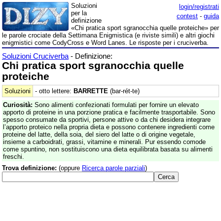
Soluzioni
login/registrati
per la
contest
-
guida
definizione
«Chi pratica sport sgranocchia quelle proteiche» per
le parole crociate della Settimana Enigmistica (e riviste simili) e altri giochi
enigmistici come CodyCross e Word Lanes. Le risposte per i cruciverba.
Soluzioni Cruciverba
- Definizione:
Chi pratica sport sgranocchia quelle
proteiche
Soluzioni
- otto lettere:
BARRETTE
(bar-rét-te)
Curiosità:
Sono alimenti confezionati formulati per fornire un elevato
apporto di proteine in una porzione pratica e facilmente trasportabile. Sono
spesso consumate da sportivi, persone attive o da chi desidera integrare
l’apporto proteico nella propria dieta e possono contenere ingredienti come
proteine del latte, della soia, del siero del latte o di origine vegetale,
insieme a carboidrati, grassi, vitamine e minerali. Pur essendo comode
come spuntino, non sostituiscono una dieta equilibrata basata su alimenti
freschi.
Trova definizione:
(oppure
Ricerca parole parziali
)