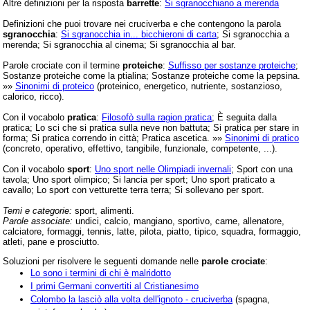
Altre definizioni per la risposta
barrette
:
Si sgranocchiano a merenda
Definizioni che puoi trovare nei cruciverba e che contengono la parola
sgranocchia
:
Si sgranocchia in... bicchieroni di carta
; Si sgranocchia a
merenda; Si sgranocchia al cinema; Si sgranocchia al bar.
Parole crociate con il termine
proteiche
:
Suffisso per sostanze proteiche
;
Sostanze proteiche come la ptialina; Sostanze proteiche come la pepsina.
»»
Sinonimi di proteico
(proteinico, energetico, nutriente, sostanzioso,
calorico, ricco).
Con il vocabolo
pratica
:
Filosofò sulla ragion pratica
; È seguita dalla
pratica; Lo sci che si pratica sulla neve non battuta; Si pratica per stare in
forma; Si pratica correndo in città; Pratica ascetica. »»
Sinonimi di pratico
(concreto, operativo, effettivo, tangibile, funzionale, competente, ...).
Con il vocabolo
sport
:
Uno sport nelle Olimpiadi invernali
; Sport con una
tavola; Uno sport olimpico; Si lancia per sport; Uno sport praticato a
cavallo; Lo sport con vetturette terra terra; Si sollevano per sport.
Temi e categorie:
sport, alimenti.
Parole associate:
undici, calcio, mangiano, sportivo, carne, allenatore,
calciatore, formaggi, tennis, latte, pilota, piatto, tipico, squadra, formaggio,
atleti, pane e prosciutto.
Soluzioni per risolvere le seguenti domande nelle
parole crociate
:
Lo sono i termini di chi è malridotto
I primi Germani convertiti al Cristianesimo
Colombo la lasciò alla volta dell'ignoto - cruciverba
(spagna,