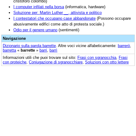
cristoforo colombo)
I computer infilati nella borsa
(informatica, hardware)
Soluzione per: Martin Luther __, attivista e politico
I contestatori che occupano case abbandonate
(Possono occupare
abusivamente edifici come atto di protesta sociale.)
Odio per il genere umano
(sentimenti)
Navigazione
Dizionario sulla parola
barrette
. Altre voci vicine alfabeticamente:
barrerò
,
barretta
«
barrette
»
barri
,
barrì
Informazioni utili che puoi trovare sul sito:
Frasi con sgranocchia
,
Frasi
con proteiche
,
Coniugazione di sgranocchiare
,
Soluzioni con otto lettere